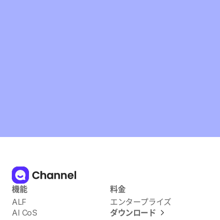
有料プランの契約のみで全機能利用可能
無料プランでもドキュメント作成件数制限なし
別途設定なしですぐに利用可能
無料で始める
機能
料金
ALF
エンタープライズ
AI CoS
ダウンロード