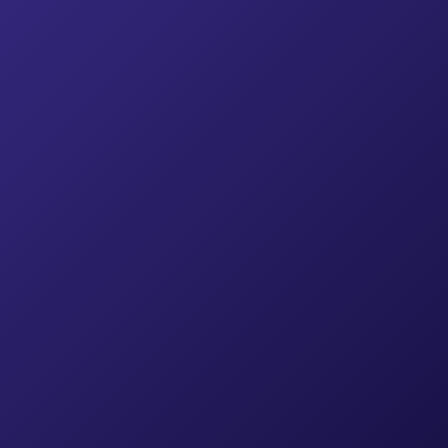
外部ドキュメントを簡単に移動
従来管理していたマークダウン形式の文書があれば、コ
ピー&ペーストで移動できます。
体系的に管理
バージョン履歴、カテゴリ、トピックでドキュメントを
体系的に管理できます。
WEBサイトの運営まで
ワンクリックでWEBサイトを作成し、いつでも簡単に
修正が可能です。