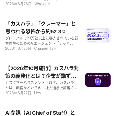
事では、マルチエージェントの基本概念か
Wikiとは？ 社内Wikiとは、社内の業務マニュ
発部門に依頼すれば日程は後ろ倒しになり、
2026年6月26日
·
Wookiee
ら、代表的な設計パターン、実務に役立つ運
アルや手順書を一元管理し、チーム全体で共
外注すれば費用がかさむ。 なにより、本格導
用のポイントまでを網羅して解説します。 複
有・検索できる仕組みのことです。 従来の一
入の前に経営層へ見せられるデモが必要なの
雑な業務プロセスの自動化や自社システムへ
方通行なドキュメント管理とは異なり、メン
に、どこから始めればよいか分からない。そ
の導入を検討されている方は、本記事の内容
「カスハラ」「クレーマー」と
バー全員が自由に編集や更新を行える点が大
んなお悩みはありませんか？ 実は、AIチャッ
をお役立てください。 マルチエージェントと
きな特
トボットは、もう開発者でなくても作れま
思われる恐怖から約52.3%
は？ マルチエージェントとは、独自の役割を
す。 顧客理解のためのAIエージェント「チャ
持つ複数のAIが協調して複雑なタスクを処理
グローバルで23万社以上に導入されている顧
が“泣き寝入り”を経験65.2%が
ネルトーク」なら、自社サイトのURLを入力
する仕組みのことです。この章では、マルチ
客理解のためのAIエージェント「チャネルト
するだけで、約3分・無料・コーディング不
「AI経由なら正当な指摘をした
エージェントの定義や連携の必要性、従来の
ーク」を提供する株式会社Channel Corporat
2026年6月25日
·
Channel Talk
要でデモを作成できます。 自社の情報で実際
シングルエージェントとの違いについて解説
ion（本社：東京都千代田区、代表取締役CE
い」と回答。カスハラに関する
に回答するデモは、そのまま社内の説得材料
します。 マルチエージェントシステムの定義
O：玉川葉）は、全国の20代～60代の男女51
になります。 本記事では、AIチャットボット
意識調査の結果を公開
マルチエージェントシステム（MAS）とは、
4名を対象に、「店側のミスに対する指摘と
の基本から一般的な開発の流れ、導入を阻む
【2026年10月施行】カスハラ対
複数のAIが連携して動くシステムのことで
カスタマーハラスメント（カスハラ）に関す
壁、3分でデモを作る具体的な手順までを順
す。各エージェン
る意識調査」を実施いたしました。 調査結果
策の義務化とは？企業が講ずべ
に解説します。すぐに手順を知りたい方は
のトピックス 近年、社会的課題であるカスハ
「URL入力だけ！3分でデモを作る方法」の章
カスタマーハラスメント（以下、カスハラ）
き措置とAI活用術を解説
ラへの対策が国主導で義務化されるなど、企
からお読みください。 AIチャットボット導入
とは、顧客などからの、社会通念上許容され
業側の対応が本格化しています。こうした
のため、社内での検討材料をお探しの方は、
る範囲を超えた迷惑行為のことです。2026年
2026年6月22日
·
Hey
中、「チャネルトーク」を運営するChannel
ぜひ本記事の内容をお役立てください。 AIチ
（令和8年）10月1日に、改正労働施策総合推
Corporationでは一貫して、顧客の声（Vo
ャットボットとは？企業で活用できる種類を
進法が施行されます。 これにより、企業規模
C：Voice of Customer）をビジネスの成長
解説 AIチャットボットとは、人の質問を理解
を問わず、カスハラ対策として雇用管理上必
の核として捉え、企業が健全に顧客の声を収
AI参謀（AI Chief of Staff）と
し、自然な文章で回答を生成するAI搭載の対
要な措置を講じることが義務化されます。 と
集・活用することの重要性を伝えてまいりま