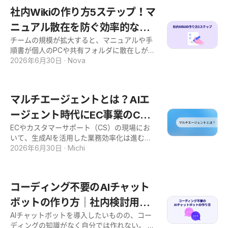
を公開
で、AIの判断に自社の基準や倫理的
的な対策までを、順を追って解説します。 あ
社内Wikiの作り方5ステップ！マ
わせて、これらの対策をAIで効率化・自動化
ニュアル散在を防ぐ効率的な運
する方法も紹介します。売上を静かに削る
「見えない離脱」にお悩みの方は、ぜひ今回
チームの規模が拡大すると、マニュアルや手
用方法
の記事を参考にしてください。 サイレントカ
順書が個人のPCや共有フォルダに散在しがち
スタマーとは？意味と割合 サイレントカスタ
です。メンバーから同じ質問を何度も受け、
2026年6月30日
·
Nova
マーとは、不満を持ちながらも企業に伝え
その都度確認対応に追われるマネージャーの
ず、静かに離れていく顧客のことを指しま
方も多いと思います。 情報を一元管理する
す。 不満を口にする「クレーマー」とは対照
「社内Wiki」は、マニュアルの散在を防ぎ、
マルチエージェントとは？AIエ
的に、声として表面化しないため、事業側は
チームの業務効率化を進めるために有効な解
存在に気づきにくいという特徴
決策です。 しかし、具体的な作り方の手順
ージェント時代にEC事業のCS
や、形骸化させない運用ルールが分からず、
ECやカスタマーサポート（CS）の現場にお
で役に立つ実装と設計の基本
構築に踏み出せないケースも少なくありませ
いて、生成AIを活用した業務効率化は進む一
ん。 そこで本記事では、カスタマーサポート
方、イレギュラーな注文処理や複雑な顧客対
2026年6月30日
·
Michi
（CS）や営業部門の現場マネージャーに向け
応を自動化できず、限界を感じていません
て、社内Wikiの作り方を5つのステップで分
か。プロンプトへの単発の指示だけでは、複
かりやすく解説します。 失敗しないツールの
数工程にまたがる実務プロセスを完遂するこ
選び方から、AIエージェントを活用した効率
コーディング不要のAIチャット
とは困難です。 この課題を解決する技術とし
的な運用方法まで詳しく紹介します。 マニュ
て、2026年現在、複数のAIが役割を分担して
ボットの作り方｜社内検討用に
アルの散在を防ぎ、チームの生産性を向上さ
連携する「マルチエージェントシステム（M
せたいと考えている方は、ぜひ本記事の内容
AIチャットボットを導入したいものの、コー
使えるデモを3分で作成
AS）」が急速に実用化されています。 本記
をこれからの業務にお役立てください。 社内
ディングの知識がなく自分では作れない。 開