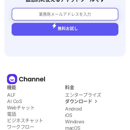
ちの方は、ぜひ本記事
新しいモデルが急速に広がっています。 本記
事では、カスタマーサポートツールの基本か
ら「なぜチケット管理の時代は終わりを迎え
つつあるのか」、そして失敗しない選び方ま
でを解説したうえで、注目のカスタマーサポ
無料お試し
ートツール20選を比較します。 自社に合っ
たカスタマーサポートツール選定を進めたい
方は、ぜひ参考にしてください。 カスタマー
サポートツールとは
機能
料金
ALF
エンタープライズ
AI CoS
ダウンロード
Webチャット
Android
電話
iOS
ビジネスチャット
Windows
ワークフロー
macOS