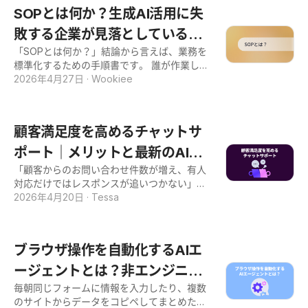
c Searchが注目を集めています。 特に、複
結する形で整理しました。 AI活用の出発点を
SOPとは何か？生成AI活用に失
し、与えられた目
雑な問い合わせに安定した回答が求められる
整理し、社内提案の土台を作りたい方は、ぜ
カスタマーサポートや社内ナレッジ検索の領
敗する企業が見落としている業
ひ今回の記事を参考にしてください。 自然言
域では、Agentic Searchの実装有無が業務成
語処理（NLP）とは？基本の定義 自然言語処
「SOPとは何か？」結論から言えば、業務を
務基盤
果を大きく左右する時代に入りつつありま
理（NLP：Natural Language Processing）
標準化するための手順書です。 誰が作業して
す。 一方で、「RAGとは何がどう違うのか」
は、私たちが普段話したり書いたりする言葉
も同じ品質の成果を出せるようにするための
2026年4月27日
·
Wookiee
「自社の業務にどう関係するのか」が曖昧な
（自然言語）を、コンピュータが取り扱える
「業務の共通言語」として、製造業から医
まま、情報収集に行き詰まっている方も多い
ようにする技術を指します。 本章では、自然
療、ITまで幅広い業界で活用されてきまし
のではないでしょうか。市場にはRAG搭載を
言語処理の定義、注目される背景、AIや機械
た。 近年、このSOPが改めて注目を集めてい
うたうツールが溢れ、選定の決め手を見出し
顧客満足度を高めるチャットサ
学習との関係性とい
ます。背景にあるのは生成AIの急速な普及で
にくい状況も続いています。 本記事では、A
す。「ChatGPTを導入したのに期待通りの成
ポート｜メリットと最新のAI活
gentic Searchの仕組みと従来のRAGとの違
果が出ない」「自社の業務文脈をAIが理解し
い、導入メリットと留意点、Google・Open
「顧客からのお問い合わせ件数が増え、有人
用による業務変革
てくれない」といった悩みを抱える企業が増
AI・Microsoftなど主要企業の活用事例を体系
対応だけではレスポンスが追いつかない」
えていますが、その原因の多くはツール選定
的に整理しました。 さらに、Agentic Searc
「チャットボットを導入したが、期待通りの
2026年4月20日
·
Tessa
ではなく、AIに読ませるべきSOPが社内に整
hを実装しているチャネルトークのAIエージェ
解決に繋がっていない」。 そんな悩みを抱え
備されていないことにあります。 AI時代のS
ント「ALF」についても
るカスタマーサービスの現場は少なくありま
OPは、もはや「人が読む紙のマニュアル」で
せん。 顧客満足度を高めつつ、限られたリソ
はありません。人とAIが共通で参照する業務
ブラウザ操作を自動化するAIエ
ースでいかに効率化を図るかは、多くのCSマ
定義書へと役割が進化し、SOPを持たない企
ネージャーにとって共通の課題です。 今回の
ージェントとは？非エンジニア
業は生成AIの恩恵を受けられない時代に入っ
記事で紹介するチャットサポートは、CS業界
ています。 本記事では、SOPの基本定義から
毎朝同じフォームに情報を入力したり、複数
でもわかる基本と活用法
の慢性的な人手不足に対処するために導入が
マニュアルとの違い、AI時代に求められる新
のサイトからデータをコピペしてまとめたり
進んでおり、今や顧客接点の中心となってい