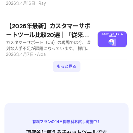
しい要件、そしてSOPの次世代形である「A
と、「繰り返しのブラウザ操作を自動化でき
2026年4月16日
·
Ray
ます。 しかし、その手法は有人対応からワー
OP（Agent Operating Procedures）」とい
れば」と感じたことはありませんか。 こうし
クフロー型、そして生成AIが顧客の質問に自
う概念までを体系的に解説します。生成AI活
た定型作業に、多くのビジネスパーソンが貴
動回答する「AI活用型」まで多岐にわたり、
用を自社の競争力に変えたいとお考えの方
重な時間を費やしています。 そこで近年注目
自社に最適な選択をするのは容易ではありま
【2026年最新】カスタマーサポ
は、ぜひ本記事
を集めているのが、定型作業を自動でこなし
せん。 本記事では、チャットサポートを導入
てくれる「ブラウザ操作の自動化」です。最
ートツール比較20選｜「従来型
する具体的なメリットを整理した上で、種類
近では、AIが自ら状況を判断しながらブラウ
別の特性やAI技術がもたらす業務変革につい
カスタマーサポート（CS）の現場では今、深
SaaSからAIへ」失敗しないツー
ザを操作する「AIエージェント」と呼ばれる
て詳しく解説します。 AI活用型の活用例も交
刻な人手不足が課題になっています。 採用し
仕組みも登場し、ログインを含む一連の操作
ル選定術
え、次世代のサポート体制を構築するヒント
ても定着しない、教育に時間がかかる、よう
2026年4月7日
·
Aida
をまるごと自動化できる可能性が広がってい
を提示します。効率的な運用と質の高い接客
やく一人前になった頃に離職してしまうとい
ます。 「自動化は、プログラミングの知識が
の両立を検討されている方は、ぜひ本記事の
った悩みを抱えるCS部門の管理者は少なくな
もっと見る
ないと無理なのでは？」と感じている方も、
内容をお役立てください。 チャットサポート
いでしょう。 限られた人員で対応品質を維持
ご安心ください。近年はチャットやクリック
とは？基本の種類と仕組み チャットサポート
しようとすれば、属人化や対応漏れといった
だけで使えるノーコードのAIエージェントツ
とは、スマー
問題も避けられません。こうした背景から、
ールが増えており、プログラミング知識がな
カスタマーサポートツールの導入やリプレイ
くても導入できる環境が整ってきています。
スを検討する企業が増えています。 しかし
本記事では、ブラウザ操作の自動化の基本的
今、カスタマーサポートツールの世界には大
な仕組みから、従来のRPAとAIエージェント
きな転換期が訪れています。 メールを起点に
の違い、非エンジニアが使いやすいツールの
問い合わせをチケットで管理する従来型のSa
特徴、そして実践的な業務シーンまでを、わ
aSモデルは、人手を前提とした構造の限界に
かりやすく解説します。 ある程度作業内容が
有料プランの14日間無料お試し実施中！
直面しており、代わってAIエージェントがチ
決まっている定型業務の効率化に関心をお持
ャットや電話で顧客対応を自律的に処理する
直感的に使えるチャットツールです