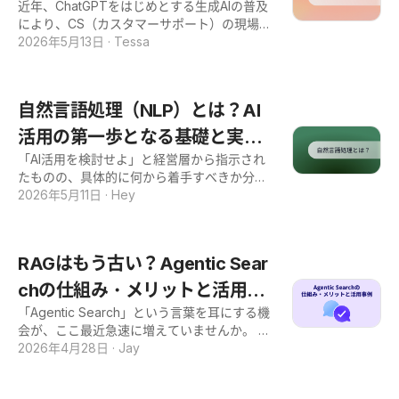
的に解説します。 AIマーケティングを自社の
近年、ChatGPTをはじめとする生成AIの普及
を初心者向けに解説
転換期を迎えています。AIの進化によって、
戦略にどう取り入れるか検討中の方は、ぜひ
により、CS（カスタマーサポート）の現場で
ナレッジは「人が書いて終わり」の存在から
今回の記事を参考にしてください。 AIマーケ
もAI活用が急速に進んでいます。 しかし、従
2026年5月13日
·
Tessa
「AIと協働で育つ資産」へと変わり、情報は
ティングとは?定義と注目の背景 AIマーケテ
来のシナリオ型チャットボットでは、単純な
「探す」ものから「聞く」ものへと進化しま
ィングとは、機械学習や生成AIなどの技術を
一問一答にとどまり、複雑な手続きや判断が
した。 本記事では、AI時代の社内Wikiがもた
組み合わせて、マーケティング業務の自動化
必要な場面では、結局人間が介入せざるを得
らす変化を整理しつつ、おすすめの社内Wiki
自然言語処理（NLP）とは？AI
と最適化を進める取り組みのことです。
ないという課題を感じている方も多いのでは
ツール7選を機能別に比較・解説します。 さ
ないでしょうか。 そこで次世代の解決策とし
活用の第一歩となる基礎と実践
らに自社に合うツールの選び方や、導入を成
て注目されているのが、自律的に思考しタス
功させる運用のコツまで網羅しています。 社
「AI活用を検討せよ」と経営層から指示され
例
クを遂行する「エージェンティックAI（Agen
内Wikiの導入を検討されている方は、本記事
たものの、具体的に何から着手すべきか分か
tic AI）」です。 本記事では、エージェンテ
の内容をお役立てください。 社内Wikiとは？
らず、検討が止まっていませんか。 生成AI、
2026年5月11日
·
Hey
ィックAIの仕組みや、AIエージェントとの違
目的と役割を整理 社内Wikiとは、社内のナレ
機械学習、ディープラーニング、自然言語処
いを初心者の方にも分かりやすく解説しま
ッジ（業務マニュアル・議事録・ノウハウ
理（NLP）など、関連する用語は次々と目に
す。 エージェンティックAI（自律型AI）を正
等）を一元管理し、社員が必要なときに必要
入るものの、それぞれの関係性や自社業務へ
しく理解し活用することで、定型業務の完遂
RAGはもう古い？Agentic Sear
な情報へアクセスできる仕組みのこ
の活かし方までは整理しきれていない、とい
をAIに任せ、人間はより本質的な「顧客への
う方も多いはずです。 本記事では、AI活用の
chの仕組み・メリットと活用事
おもてなし」に集中できる環境を構築できま
検討を担う方に向けて、自然言語処理（NL
す。 CS組織のDXを推進し、顧客満足度やLT
「Agentic Search」という言葉を耳にする機
例
P）の基本概念・仕組み・ビジネス活用例を
V（顧客生涯価値）を向上させたいと考えて
会が、ここ最近急速に増えていませんか。 生
一気通貫で解説します。 技術的な仕組みを概
いる方は、ぜひ本記事の内容をお役立てくだ
成AIを使った検索や質問応答の世界では、い
2026年4月28日
·
Jay
念レベルで押さえつつ、業務領域ごとの活用
さい。 エージェンティックAIとは？自律型AI
ま従来のRAG（Retrieval-Augmented Gener
シーンや、従来型（シナリオ型）と生成AI×N
の定義を解説 エージェンティックAI（Agenti
ation）に代わる新しい仕組みとして、Agenti
LP型のアプローチの違いまで、自社検討に直
c AI）とは、目的に応じて自ら判断・行動