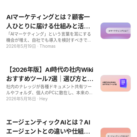
説しているので、稟議資料の骨格としてもそ
は、企業内に散在するデータを能動的に収
ーからは仕事を失う懸念。カスタマーサポー
のまま活用いただけます。 ビジネスチャット
集・分析する統合AIエージェントのことで
ト（CS）部門の運営責任者は、両者の板挟み
とは？今さら聞けない基本と2026年のトレン
AIマーケティングとは？顧客一
す。意
のなかで判断に迷っているのではないでしょ
ド ビジネスチャットの定義と「社内向け・顧
うか。 結論を先に示すと、コールセンターは
人ひとりに届ける仕組みと活用
客向け」2つの用途 ビジネスチャットとは、
なくなりません。ただし、その役割と構造は
業務用途に設計されたメッセージングサービ
「AIマーケティング」という言葉を耳にする
法を解説
確実に変わります。 定型的な応対はAIが担
スの総称です。 個人向けのLINEやSNSのDM
機会が増え、自社でも導入を検討すべきでは
い、複雑な対応や関係構築では人の価値がむ
と異なり、チーム管理・権限設定・ログ保
ないかと感じている方は多いのではないでし
2026年5月19日
·
Thomas
しろ高まる「AI×人」のハイブリッド運用
管・外部連携など、組織での利用を前提とし
ょうか。 一方で、個人ではすでに生成AIを業
が、業界が向かう次のフェーズです。 本記事
た機能を備えています。 業務の効率化を図る
務に活用していても、組織としてマーケティ
では、「コールセンターがなくならない理
ために特化した機能を多く備えており、主に
ングにどう組み込むべきか、具体像が描けな
由」と「AI×人によるハイブリッド運用」に
【2026年版】AI時代の社内Wiki
文字による情報のやり取りを通じて
いという声もよく聞かれます。 AIマーケティ
ついて、事例と実際のデータを交えて答えま
ングは、単なる業務効率化のツールではあり
おすすめツール7選｜選び方と導
す。 AI導入に伴うCS部門の戦略立案にお悩
ません。 蓄積した顧客情報をもとに、顧客一
みの方は、ぜひ今回の記事を参考にしてくだ
社内のナレッジが各種ドキュメント共有ツー
入のコツも解説
人ひとりへふさわしいメッセージを届けるOn
さい。 「コールセンターはなくなる」論の正
ルやフォルダ、個人のPCに散在し、本来の業
e to Oneマーケティングを実現する取り組み
体とは？ 「コールセンターはAIによってなく
務に集中できないと感じていませんか。 現場
2026年5月18日
·
Hey
です。 マスマーケティングから脱却し、顧客
なるのか」 この問いを考える前に、前提を整
では「知っていたらスムーズに進められた」
との長期的な関係を築くための新しい打ち手
理しておきましょう。 コールセンターは電話
「事前に共有されていれば手戻りがなかっ
として、いま注目が高まっています。 本記事
だけでなく、メールやチャットなど多様な手
た」という事象が日々起きています。 社内W
では、AIマーケティングの基本的な定義や仕
エージェンティックAIとは？AI
段で対応する「コンタクトセンター」として
ikiの導入を検討しているものの、各ツールの
組みから、メリット・デメリット、活用シー
進化してい
違いがわからず、情報収集の途中で立ち止ま
エージェントとの違いや仕組み
ン、そして自社に合った導入手順までを体系
っていませんか。 実は今、社内Wikiは大きな