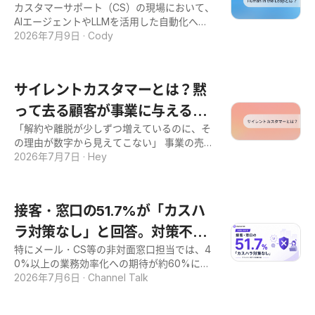
btの導入を検討している方、エンジニアなし
カスタマーサポート（CS）の現場において、
人が担う仕事の線引き
難しくなるなか、「体験」で選ばれる企業に
でデータ活用を始めたい方は、ぜひ本記事の
AIエージェントやLLMを活用した自動化への
なれるかどうかは、事業の成長を左右する重
内容をお役立てください。 dbt（data build t
関心が高まっています。一方で、ハルシネー
2026年7月9日
·
Cody
要なテーマになりつつあります。 本記事で
ool）とは？基本概念をわかりやすく解説 dbt
ション（誤回答）による誤対応やブランド毀
は、顧客体験価値の基本概念から、5つの構
とは、データ分析の前段階として、蓄積され
損を懸念するCS責任者は少なくありません。
成要素による分解、実践的な向上方法、そし
たデータを使える形に整えるツールです
「完全な自動化」にはリスクが伴うからこ
てAIを活用した最新のアプローチまでを一本
サイレントカスタマーとは？黙
そ、今注目されているのが「Human in the L
の流れで解説します。抽象論ではなく、自社
oop」という設計思想です。 本記事では、C
って去る顧客が事業に与える影
の施策に落とし込める具体性を重視した内容
S業務においてAIに「任せる仕事」と人間が
です。 顧客体験価値の向上に取り組みたい方
「解約や離脱が少しずつ増えているのに、そ
響と対策法
介入すべき仕事の明確な線引きを分かりやす
は、ぜひ本記事の内容をお役立てください。
の理由が数字から見えてこない」 事業の売上
く解説します。AIエージェントの導入や、ハ
顧客体験価値（CX）とは？基本を解説 顧客
に責任を持つ立場なら、こうした悩みを抱え
2026年7月7日
·
Hey
ルシネーション対策を検討されている方は、
体験価値（CX）とは、顧客が商品やサービス
た経験があるのではないでしょうか。 その背
ぜひ本記事の内容をお役立てください。 Hum
と出会ってから購入・利用し、その後に至る
景にいるのが、不満を口にせず静かに去って
an in the Loop（HITL）とは？ Human in the
までの一連の過程で得る、体験全体の価値の
いく顧客、いわゆるサイレントカスタマーで
Loop（HITL）とは、AIの意思決定プロセスに
接客・窓口の51.7%が「カスハ
ことです。特定の商品への満足度だけでな
す。 アンケートやレビューに答えてくれるの
必ず人間が介入してチェックを行う仕組みの
く、企業との
は一部の顧客だけで、大多数の本音はなかな
ラ対策なし」と回答。対策不足
ことです。「完全な自動化」に頼るのではな
か表に出てきません。気づいたときには競合
く、人間の判断をループ（輪）の中に組み込
特にメール・CS等の非対面窓口担当では、4
で43.5%がモチベ低下、28%が
に乗り換えられ、売上を失った後になってい
むことで、業務の安全性と品質を高めます。
0%以上の業務効率化への期待が約60%にの
ることも少なくないのです。 本記事では、サ
「退職したい」と切実な声。カ
CS業務においては、AIが生成した回答をオペ
ぼり、AIボット導入による「精神的負担の軽
2026年7月6日
·
Channel Talk
イレントカスタマーの意味や割合といった基
レーターが最終確認してから顧客へ送信する
減」や「コア業務への集中」を強く望む傾向
スハラに関する意識調査の結果
本から、放置したときに事業が被るリスク、
運用などが該当します。 人間が介在すること
が顕著に
そして顧客の不満を早期につかむための実務