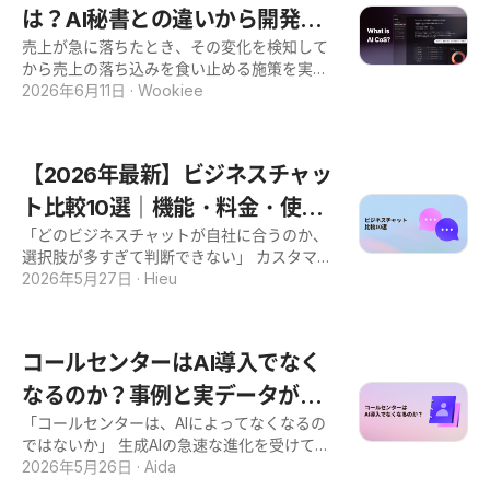
話プ
はいえ、「何をどこまで整備すれば義務を果
は？AI秘書との違いから開発者
した。 そこで今回、カスハラ対策への意識が
たせるのか」「正当なクレームとの線引きを
一段と高まる現在の市場環境において、一般
売上が急に落ちたとき、その変化を検知して
なしで作る方法まで
どう現場に示すのか」と悩む方は少なくない
消費者の「店側のミスに対する指摘」への心
から売上の落ち込みを食い止める施策を実行
でしょう。 本記事では特に、顧客対応の最前
理や意識がどのように変化しているのか実態
するまで、どれくらいの時間がかかっていま
2026年6月11日
·
Wookiee
線に立つカスタマーサポートやコールセンタ
の把握を目的に本調査を実施いたしました。
すか？ データ分析チームが原因を分析し、マ
ー、問い合わせ窓口の現場を想定し、厚生労
- 約52.3%が「店側の明確なミス」でも、カ
ーケティングチームが施策を企画して承認を
働省の指針に基づいて、カスハラに該当し得
スハラ・クレーマーと思われるのを恐れて“泣
得る。その頃には意思決定の適期はすでに過
る言動の例や、企業が講ずべき措置の内容を
【2026年最新】ビジネスチャッ
き
ぎていた──そんな経験をお持ちの方は多い
わかりやすく解説します。 あわせて、企業
はずです。 ChatGPTやGeminiのようなAI秘
ト比較10選｜機能・料金・使い
側・労働者側それぞれの留意点と、人手を増
書でその過程を短縮しようとしても、自社デ
やさずに対策を実行する手段としてのAI活用
「どのビジネスチャットが自社に合うのか、
やすさで選ぶおすすめサービス
ータとつながっていないため、一般論的な回
術も紹介します。カスハラ対策の義務化への
選択肢が多すぎて判断できない」 カスタマー
答にとどまる限界も感じられているのではな
対応を検討されている方は、ぜひ本記事の内
サポートの責任者からよく聞く声です。 Slac
2026年5月27日
·
Hieu
いでしょうか。 こうした限界を超える新しい
容をお役立てください。 カスハラ対策の義務
k・Teams・Chatworkなど名前は知っていて
概念として、海外では「AI参謀（AI Chief of
化とは？2026年10月施行 カスハラ対策の義
も、自社の規模・業種・予算にとって何が適
Staff）」が注目を集めています。 本記事で
務化とは、カスハラ防止に必要な雇用管理上
しているのかを判断する材料がなく、比較検
は、AI参謀とは何かという定義と役割、AI秘
コールセンターはAI導入でなく
の措置を、すべての企業に法律で義務付ける
討が前に進まないケースが多くあります。 本
書との違い、導入時のチェックポイント、そ
制度のことです。
記事では、2026年時点でカスタマーサポート
なるのか？事例と実データが示
して開発者なしで作る方法までを、ステップ
や社内コミュニケーションに活用できるビジ
ごとに解説します。 自社の業務効率と意思決
「コールセンターは、AIによってなくなるの
す業界の未来
ネスチャット10サービスを、機能・料金・使
定のスピードを一段階引き上げたい方は、ぜ
ではないか」 生成AIの急速な進化を受けて、
いやすさの観点で徹底比較します。 サービス
ひ本記事をお役立てください。 AI参謀（AI C
こうした不安が業界に広がっています。 経営
2026年5月26日
·
Aida
選びで失敗しないための5つのポイントも解
hief of Staff）とは？ AI参謀の定義 AI参謀と
層からは人員削減の期待、現場のオペレータ