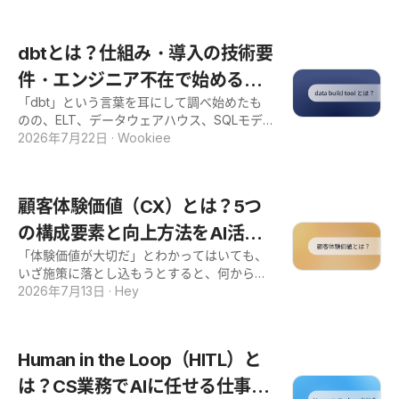
方なら、こうした課題に直面しているのでは
ないでしょうか。 人手不足が続くなか、すべ
ての電話を人だけで対応し続けるのは、現実
dbtとは？仕組み・導入の技術要
的に難しくなっています。そこで解決策とし
て注目されているのが、電話の自動応答で
件・エンジニア不在で始める方
す。 ただ、ひとくちに自動応答といっても仕
「dbt」という言葉を耳にして調べ始めたも
法まで
組みや種類はさまざまで、「自社に何が合う
のの、ELT、データウェアハウス、SQLモデ
のか」「そもそも導入すべきか」を判断する
リングといった専門用語の壁にぶつかってい
2026年7月22日
·
Wookiee
のは簡単ではありません。 本記事では、電話
ませんか。検索して出てくるのはエンジニア
の自動応答の仕組みや、従来のIVRとAIを活用
向けの技術ブログばかりで、「自分のチーム
した方式の違いから、導入のメリット・デメ
でも使えるのか」という肝心の疑問には、な
リット、向いているケース、実装方法の選び
顧客体験価値（CX）とは？5つ
かなか答えが見つかりません。 dbt（data bu
方までを実務目線で整理します。 電話業務の
ild tool）とは、データ分析の土台を整える強
の構成要素と向上方法をAI活用
効率化・自動化を検討されている方は、ぜひ
力なツールです。一方で、その導入には一定
本記事の内容をお役立てください。 電話の自
「体験価値が大切だ」とわかってはいても、
まで解説
の技術要件と人材が求められることも事実で
動応答とは？基本の仕組み 電話の自動応答と
いざ施策に落とし込もうとすると、何から手
す。 本記事では、dbtの基本概念から、導入
は、かかってきた電話に対して、人ではなく
をつければよいか迷っていませんか。顧客満
2026年7月13日
·
Hey
に必要な技術スタック・人材、つまずきやす
システムが自動で受け答えや案内、振り分け
足度やアンケートは追っているものの、それ
い現実的な壁までを、専門用語をかみ砕きな
を行う仕組みのことです。 あらかじめ設定し
が顧客体験価値のどの側面を表すのか、整理
がら整理しました。 さらに後半では、データ
た音声ガイダンスを流し、用件に応じて適切
しきれていない方も多いはずです。 顧客体験
エンジニアが不在でもデータ分析を始められ
Human in the Loop（HITL）と
な窓口へつないだり、定型的な質問にそのま
価値（CX：Customer Experience）とは、
る方法として、チャネルワークスのAI CoS
ま回答したりします
商品やサービスを通じて顧客が得る体験全体
は？CS業務でAIに任せる仕事・
（Chief of Staff）もあわせて紹介します。 d
の価値を指します。価格や機能での差別化が