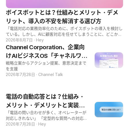
ボイスボットとは？仕組みとメリット・デメ
リット、導入の不安を解消する選び方
「電話対応の業務効率化のために、ボイスボットの導入を検討し
ている。しかし、AIに顧客対応を任せてしまうことに、どこか不
安を感じている」。 そのようにお考えの方も多いのではないで
2026年8月7日
·
Hey
しょうか。 想定外の質問に対応できるのか、顧客体験が悪化し
Channel Corporation、企業向
ないか、といった懸念をお持ちの方は少なくありません。そのた
けAIビジネスOS「チャネルワー
め、なかなか導入の決断に踏み切れないケースも見られます。
本記事では、ボイスボットとは何かという基本的な仕組みから、
戦略立案からアクション提案、意思決定まで
クス」の中核機能として「AI Co
導入のメリット・デメリットまでを整理します。そのうえで、
を支援
S」β版を提供開始。チャットで
「AIに任せきりにしない」ための具体的な運用ポイントを、実務
2026年7月28日
·
Channel Talk
目線で解説します。 人手不足の解消と、顧客体験の維持を両立
質問するだけでVoCや売上など
させたいとお考えの方は、ぜひ今回の記事を参考にしてくださ
の事業データを横断的に可視化
い。 ボイスボットとは？仕組みと基本を解説 ボイスボットと
電話の自動応答とは？仕組み・
は、AIが電話越しの会話内容を認識・理解し、自動で対応するシ
ステムのことです。 この章では、ボイスボットの定義、IVR（自
メリット・デメリットと実装方
動音声応答）との違い、そして基本的な仕組みの3点を解説しま
「電話の問い合わせが多く、オペレーターが
法をわかりやすく解説
す。 ボイスボットの定義と特徴 ボイスボットとは、AIの音声認
対応しきれない」 「定型的な質問への対応に
識・自然言語処理技術を使い、電話での問い合わせ内容を理解し
人手を取られている」 電話業務の運用を担う
2026年7月28日
·
Hey
て自