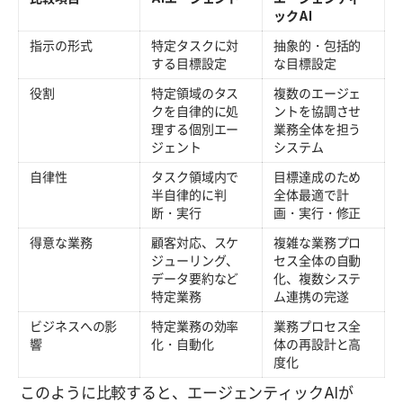
ックAI
指示の形式
特定タスクに対
抽象的・包括的
する目標設定
な目標設定
役割
特定領域のタス
複数のエージェ
クを自律的に処
ントを協調させ
理する個別エー
業務全体を担う
ジェント
システム
自律性
タスク領域内で
目標達成のため
半自律的に判
全体最適で計
断・実行
画・実行・修正
得意な業務
顧客対応、スケ
複雑な業務プロ
ジューリング、
セス全体の自動
データ要約など
化、複数システ
特定業務
ム連携の完遂
ビジネスへの影
特定業務の効率
業務プロセス全
響
化・自動化
体の再設計と高
度化
このように比較すると、エージェンティックAIが