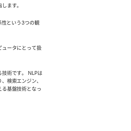
指します。
係性という3つの観
ピュータにとって扱
術です。 NLPは
り、検索エンジン、
える基盤技術となっ