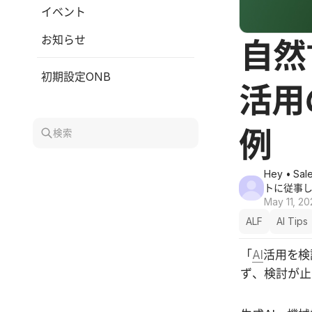
イベント
お知らせ
自然
初期設定ONB
活用
例
検索
Hey
• S
トに従事
May 11, 2
ALF
AI Tips
「
AI
活用を検
ず、検討が止