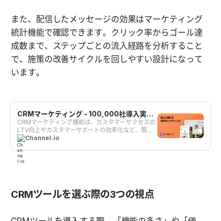
また、配信したメッセージの効果はマーケティング
統計機能で確認できます。クリック率からゴール達
成数まで、ステップごとの流入経路を分析すること
で、施策の改善サイクルを回しやすい設計になって
います。
CRMマーケティング - 100,000社導入実績
のチャネルトーク | SaaS/toC/ECのカスタ
CRMマーケティング機能は、カスタマーサクセスの
LTV向上やカスタマーサポートの効率化など、既存
マーサクセスのLTV向上やセルフオンボーデ
顧客に対するマーケティング施策が打てる一斉配信
Channel.io
ィング、リピートやリテンションを向上させ
や自動セグメント配信機能です。自動的に解約(チャ
るロータッチやテックタッチの施策が打てま
ーン)防止したり、オンボーディング、リピートやリ
す！ - チャネルトーク
テンションの改善ができます。高速検索可能なCRM
で顧客セグメントをカスタマイズしたり、メールや
SMSにもメッセージ配信できます。SaaS/toC/ECの
カスタマーサクセスのLTVや顧客体験向上に最適で
CRMツールを選ぶ際の3つの視点
す！
CRMツールを導入する際、「機能の多さ」や「価