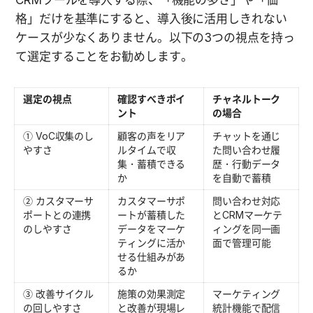
格」だけを基準にすると、導入後に活用しきれない
ケースが少なくありません。以下の3つの視点を持っ
て選定することをお勧めします。
選定の視点
確認すべきポイ
チャネルトーク
ント
の場合
① VoC収集のし
顧客の声をリア
チャットを通じ
やすさ
ルタイムで収
た問い合わせ履
集・蓄積できる
歴・行動データ
か
を自動で蓄積
② カスタマーサ
カスタマーサポ
問い合わせ対応
ポートとの連携
ートが蓄積した
とCRMマーケテ
のしやすさ
データをマーケ
ィングを同一画
ティングに活か
面で管理可能
せる仕組みがあ
るか
③ 改善サイクル
施策の効果測定
マーケティング
の回しやすさ
と改善が現場レ
統計機能で配信