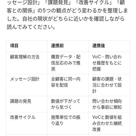
ッセージ設計」「課題発見」「改善サイクル」「顧
客との関係」の5つの観点がどう変わるかを整理しま
した。自社の現状がどちらに近いかを確認しながら
読んでみてください。
項目
連携前
連携後
顧客理解の方法
購買データ・配
VoC・問い合わ
信反応のみで推
せ履歴をもとに
測
把握
メッセージ設計
全顧客に同一内
顧客の課題・状
容を配信
況に合わせて設
計
課題の発見
数値が下がって
問い合わせ傾向
から気づく
から事前に察知
改善サイクル
施策単位での振
VoCと数値を組
り返り
み合わせた継続
改善