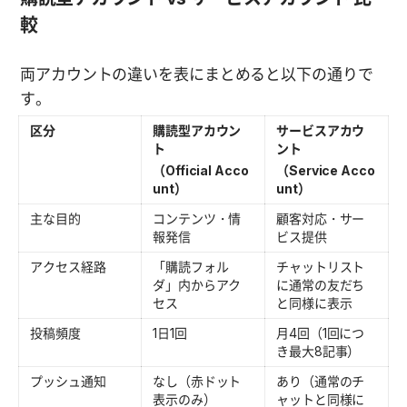
較
両アカウントの違いを表にまとめると以下の通りで
す。
区分
購読型アカウン
サービスアカウ
ト
ント
（Official Acco
（Service Acco
unt）
unt）
主な目的
コンテンツ・情
顧客対応・サー
報発信
ビス提供
アクセス経路
「購読フォル
チャットリスト
ダ」内からアク
に通常の友だち
セス
と同様に表示
投稿頻度
1日1回
月4回（1回につ
き最大8記事）
プッシュ通知
なし（赤ドット
あり（通常のチ
表示のみ）
ャットと同様に