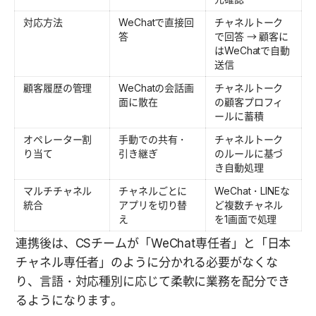
対応方法
WeChatで直接回
チャネルトーク
答
で回答 → 顧客に
はWeChatで自動
送信
顧客履歴の管理
WeChatの会話画
チャネルトーク
面に散在
の顧客プロフィ
ールに蓄積
オペレーター割
手動での共有・
チャネルトーク
り当て
引き継ぎ
のルールに基づ
き自動処理
マルチチャネル
チャネルごとに
WeChat・LINEな
統合
アプリを切り替
ど複数チャネル
え
を1画面で処理
連携後は、CSチームが「WeChat専任者」と「日本
チャネル専任者」のように分かれる必要がなくな
り、言語・対応種別に応じて柔軟に業務を配分でき
るようになります。