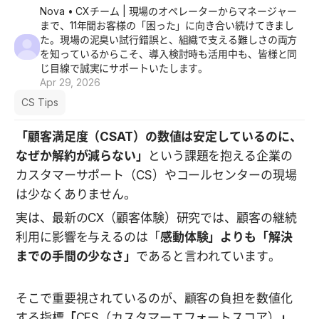
Nova
• CXチーム | 現場のオペレーターからマネージャー
まで、11年間お客様の「困った」に向き合い続けてきまし
た。現場の泥臭い試行錯誤と、組織で支える難しさの両方
を知っているからこそ、導入検討時も活用中も、皆様と同
じ目線で誠実にサポートいたします。
Apr 29, 2026
CS Tips
「顧客満足度（CSAT）の数値は安定しているのに、
なぜか解約が減らない」
という課題を抱える企業の
カスタマーサポート（CS）やコールセンターの現場
は少なくありません。
実は、最新のCX（顧客体験）研究では、顧客の継続
利用に影響を与えるのは「
感動体験」よりも「解決
までの手間の少なさ」
であると言われています。
そこで重要視されているのが、顧客の負担を数値化
する指標
「
CES（カスタマーエフォートスコア）
」