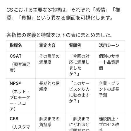
CSにおける主要な3指標は、それぞれ「感情」「推
奨」「負担」という異なる側面を可視化します。
各指標の定義と特徴を以下の表にまとめました。
指標名
測定内容
質問例
活用シーン
CSAT
その瞬間の
「今回の対
個別のサポ
満足度
応に満足し
ート品質評
（顧客満足
ました
価
度）
か？」
NPS
®
長期的な信
「このサー
企業・ブラ
頼度
ビスを友人
ンドの成長
（ネット・
に勧めます
予測
プロモータ
か？」
ー・スコ
ア）
CES
解決までの
「解決まで
離脱防止・
負担感
にどれほど
プロセス改
（カスタマ
手間がかか
善