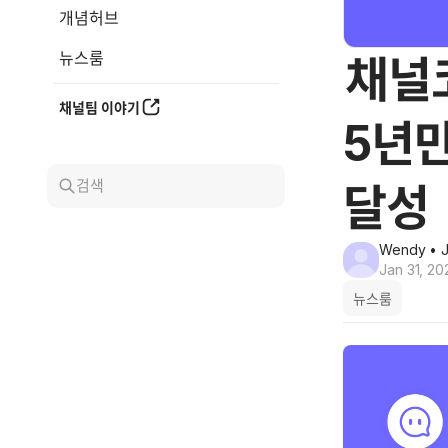
개념허브
뉴스룸
채널
채널팀 이야기
5년
검색
달성
Wendy
• J
Jan 31, 20
뉴스룸