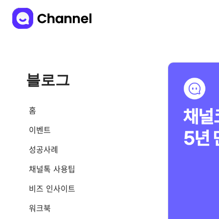
블로그
홈
이벤트
성공사례
채널톡 사용팁
비즈 인사이트
워크북