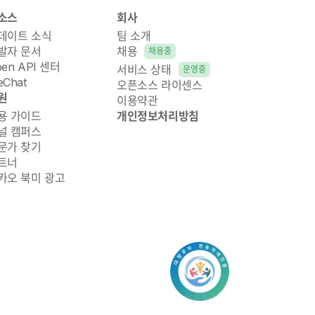
소스
회사
데이트 소식
팀 소개
발자 문서
채용
채용중
pen API 센터
서비스 상태
운영중
Chat
오픈소스 라이센스
원
이용약관
용 가이드
개인정보처리방침
널 캠퍼스
문가 찾기
트너
카오 북미 광고