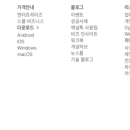
가격안내
블로그
리
엔터프라이즈
이벤트
업
스몰 비즈니스
성공사례
개
다운로드
채널톡 사용팁
O
비즈 인사이트
We
Android
워크북
지
iOS
개념허브
Windows
사
뉴스룸
macOS
채
기술 블로그
전
파
카