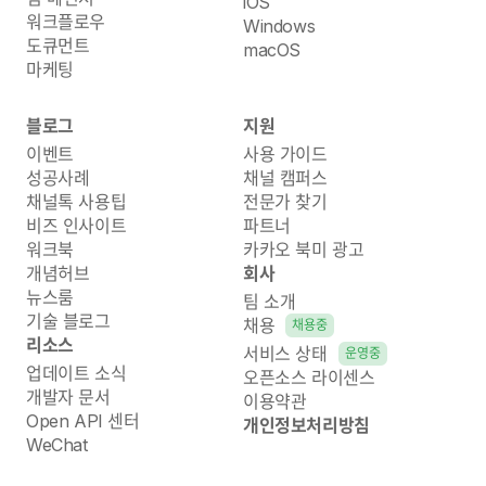
iOS
워크플로우
Windows
도큐먼트
macOS
마케팅
블로그
지원
이벤트
사용 가이드
성공사례
채널 캠퍼스
채널톡 사용팁
전문가 찾기
비즈 인사이트
파트너
워크북
카카오 북미 광고
개념허브
회사
뉴스룸
팀 소개
기술 블로그
채용
채용중
리소스
서비스 상태
운영중
업데이트 소식
오픈소스 라이센스
개발자 문서
이용약관
Open API 센터
개인정보처리방침
WeChat