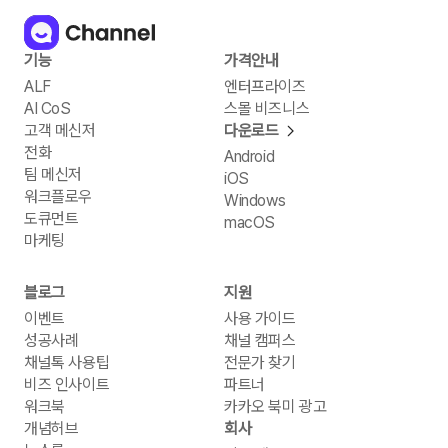
기능
가격안내
ALF
엔터프라이즈
AI CoS
스몰 비즈니스
고객 메신저
다운로드
전화
Android
팀 메신저
iOS
워크플로우
Windows
도큐먼트
macOS
마케팅
블로그
지원
이벤트
사용 가이드
성공사례
채널 캠퍼스
채널톡 사용팁
전문가 찾기
비즈 인사이트
파트너
워크북
카카오 북미 광고
개념허브
회사