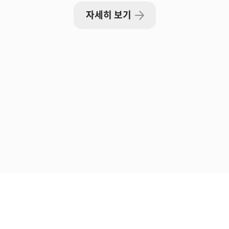
자세히 보기
레시피 케이스
문의 유형에 따른 전화 분배
상담원의 시간 절약
전화 상담량이 많을 때, 콜백 정보 받기