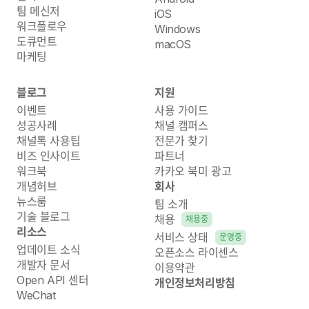
팀 메신저
iOS
워크플로우
Windows
도큐먼트
macOS
마케팅
블로그
지원
이벤트
사용 가이드
성공사례
채널 캠퍼스
채널톡 사용팁
전문가 찾기
비즈 인사이트
파트너
워크북
카카오 북미 광고
개념허브
회사
뉴스룸
팀 소개
기술 블로그
채용
채용중
리소스
서비스 상태
운영중
업데이트 소식
오픈소스 라이센스
개발자 문서
이용약관
Open API 센터
개인정보처리방침
WeChat