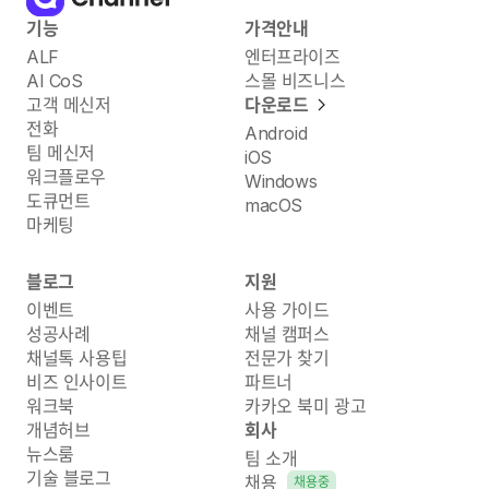
기능
가격안내
ALF
엔터프라이즈
AI CoS
스몰 비즈니스
고객 메신저
다운로드
전화
Android
팀 메신저
iOS
워크플로우
Windows
도큐먼트
macOS
마케팅
블로그
지원
이벤트
사용 가이드
성공사례
채널 캠퍼스
채널톡 사용팁
전문가 찾기
비즈 인사이트
파트너
워크북
카카오 북미 광고
개념허브
회사
뉴스룸
팀 소개
기술 블로그
채용
채용중