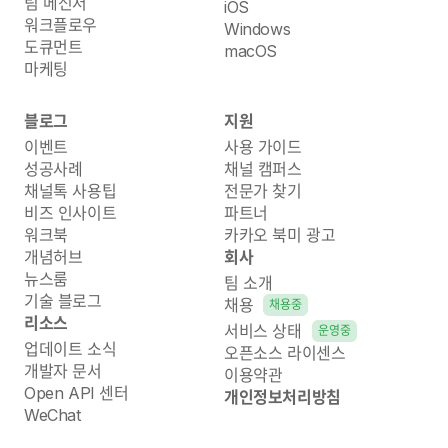
팀 메신저
iOS
워크플로우
Windows
도큐먼트
macOS
마케팅
블로그
지원
이벤트
사용 가이드
성공사례
채널 캠퍼스
채널톡 사용팁
전문가 찾기
비즈 인사이트
파트너
워크북
카카오 북미 광고
개념허브
회사
뉴스룸
팀 소개
기술 블로그
채용
채용중
리소스
서비스 상태
운영중
업데이트 소식
오픈소스 라이센스
개발자 문서
이용약관
Open API 센터
개인정보처리방침
WeChat