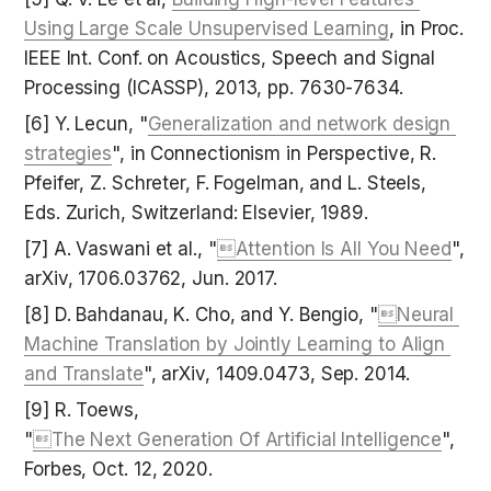
Using Large Scale Unsupervised Learning
, in Proc. 
IEEE Int. Conf. on Acoustics, Speech and Signal 
Processing (ICASSP), 2013, pp. 7630-7634.
[6] Y. Lecun, "
Generalization and network design 
strategies
", in Connectionism in Perspective, R. 
Pfeifer, Z. Schreter, F. Fogelman, and L. Steels, 
Eds. Zurich, Switzerland: Elsevier, 1989.
[7] A. Vaswani et al., "
Attention Is All You Need
", 
arXiv, 1706.03762, Jun. 2017.
[8] D. Bahdanau, K. Cho, and Y. Bengio, "
Neural 
Machine Translation by Jointly Learning to Align 
and Translate
", arXiv, 1409.0473, Sep. 2014.
[9] R. Toews, 

"
The Next Generation Of Artificial Intelligence
", 
Forbes, Oct. 12, 2020.