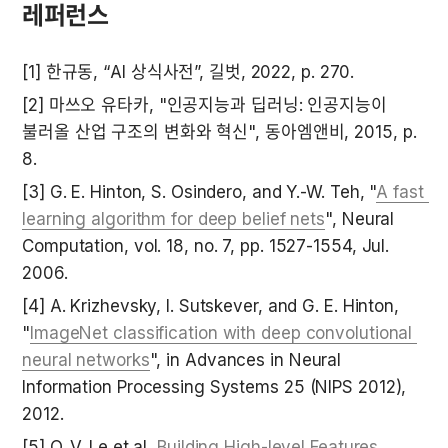
레퍼런스
[1] 한규동, “AI 상식사전”, 길벗, 2022, p. 270.
[2] 마쓰오 유타카, "인공지능과 딥러닝: 인공지능이 
불러올 산업 구조의 변화와 혁신", 동아엠앤비, 2015, p. 
8.
[3] G. E. Hinton, S. Osindero, and Y.-W. Teh, "
A fast 
learning algorithm for deep belief nets
", Neural 
Computation, vol. 18, no. 7, pp. 1527-1554, Jul. 
2006.
[4] A. Krizhevsky, I. Sutskever, and G. E. Hinton, 
"
ImageNet classification with deep convolutional 
neural networks
", in Advances in Neural 
Information Processing Systems 25 (NIPS 2012), 
2012.
[5] Q. V. Le et al, 
Building High-level Features 