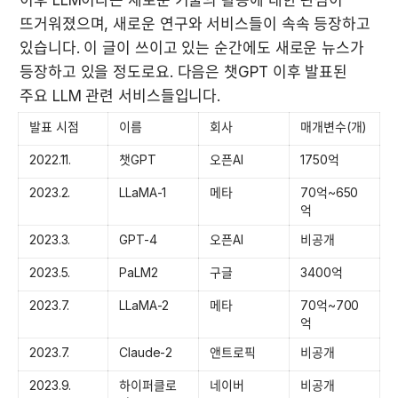
이후 LLM이라는 새로운 기술의 활용에 대한 관심이 
뜨거워졌으며, 새로운 연구와 서비스들이 속속 등장하고 
있습니다. 이 글이 쓰이고 있는 순간에도 새로운 뉴스가 
등장하고 있을 정도로요. 다음은 챗GPT 이후 발표된 
주요 LLM 관련 서비스들입니다. 
발표 시점
이름
회사
매개변수(개)
2022.11.
챗GPT
오픈AI
1750억
2023.2.
LLaMA-1
메타
70억~650
억
2023.3.
GPT-4
오픈AI
비공개
2023.5.
PaLM2
구글
3400억
2023.7.
LLaMA-2
메타
70억~700
억
2023.7.
Claude-2
앤트로픽
비공개
2023.9.
하이퍼클로
네이버
비공개