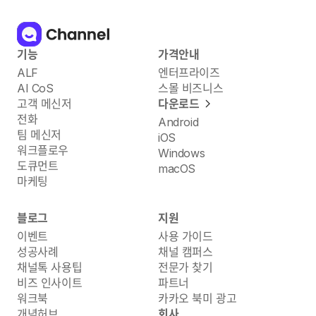
기능
가격안내
ALF
엔터프라이즈
AI CoS
스몰 비즈니스
고객 메신저
다운로드
전화
Android
팀 메신저
iOS
워크플로우
Windows
도큐먼트
macOS
마케팅
블로그
지원
이벤트
사용 가이드
성공사례
채널 캠퍼스
채널톡 사용팁
전문가 찾기
비즈 인사이트
파트너
워크북
카카오 북미 광고
개념허브
회사