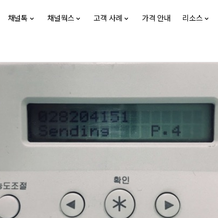
채널톡
채널웍스
고객 사례
가격 안내
리소스