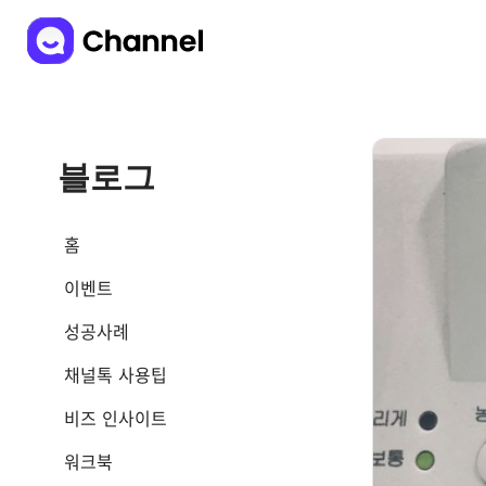
블로그
홈
이벤트
성공사례
채널톡 사용팁
비즈 인사이트
워크북