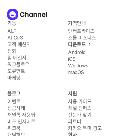
기능
가격안내
ALF
엔터프라이즈
AI CoS
스몰 비즈니스
고객 메신저
다운로드
전화
Android
팀 메신저
iOS
워크플로우
Windows
도큐먼트
macOS
마케팅
블로그
지원
이벤트
사용 가이드
성공사례
채널 캠퍼스
채널톡 사용팁
전문가 찾기
비즈 인사이트
파트너
워크북
카카오 북미 광고
개념허브
회사