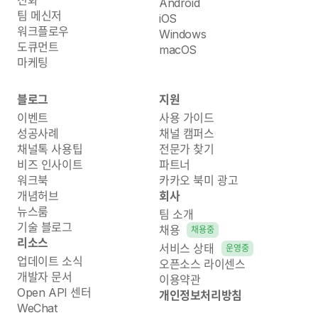
Android
팀 메신저
iOS
워크플로우
Windows
도큐먼트
macOS
마케팅
블로그
지원
이벤트
사용 가이드
성공사례
채널 캠퍼스
채널톡 사용팁
전문가 찾기
비즈 인사이트
파트너
워크북
카카오 북미 광고
개념허브
회사
뉴스룸
팀 소개
기술 블로그
채용
채용중
리소스
서비스 상태
운영중
업데이트 소식
오픈소스 라이센스
개발자 문서
이용약관
Open API 센터
개인정보처리방침
WeChat