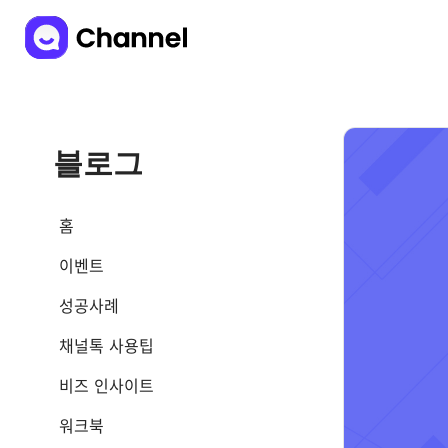
블로그
홈
이벤트
성공사례
채널톡 사용팁
비즈 인사이트
워크북