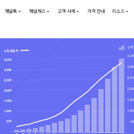
채널톡
채널웍스
고객 사례
가격 안내
리소스