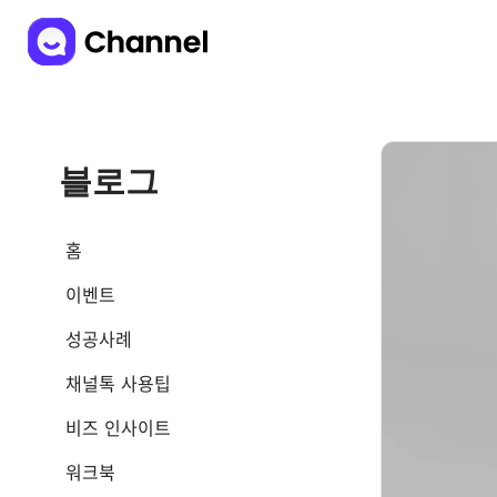
블로그
홈
이벤트
성공사례
채널톡 사용팁
비즈 인사이트
워크북