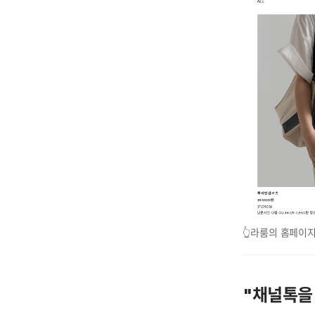
👆라룸의 홈페이
"채널톡을