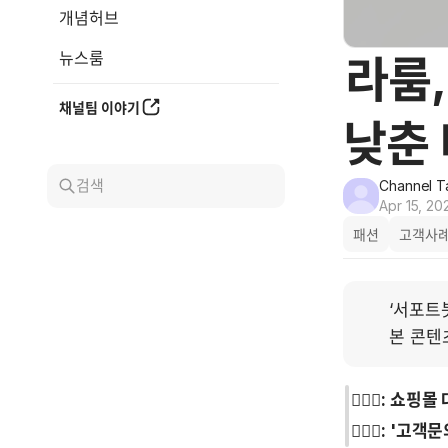
개념허브
뉴스룸
라룸,
채널팀 이야기
낮춘
검색
Channel T
Apr 15, 20
패션
고객사
‘서포트
본 콘텐
🙋🏻‍♀️: 
🤦🏻‍♀️: