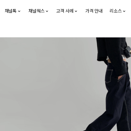
채널톡
채널웍스
고객 사례
가격 안내
리소스