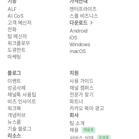
기능
가격안내
ALF
엔터프라이즈
AI CoS
스몰 비즈니스
고객 메신저
다운로드
전화
Android
팀 메신저
iOS
워크플로우
Windows
도큐먼트
macOS
마케팅
블로그
지원
이벤트
사용 가이드
성공사례
채널 캠퍼스
채널톡 사용팁
전문가 찾기
비즈 인사이트
파트너
워크북
카카오 북미 광고
개념허브
회사
뉴스룸
팀 소개
기술 블로그
채용
채용중
리소스
서비스 상태
운영중