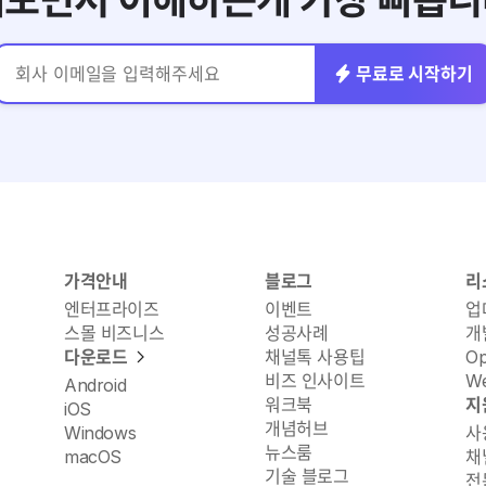
보면서 이해하는게 가장 빠릅니
무료로 시작하기
가격안내
블로그
리
엔터프라이즈
이벤트
업
스몰 비즈니스
성공사례
개
다운로드
채널톡 사용팁
O
비즈 인사이트
We
Android
워크북
지
iOS
개념허브
Windows
사
뉴스룸
macOS
채
기술 블로그
전