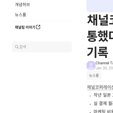
개념허브
뉴스룸
채널
채널팀 이야기
통했다
검색
기록
Channel T
Jan 30, 2
뉴스룸
채널코퍼레이션,
작년 일본 
실 결제 월
마케팅 비용