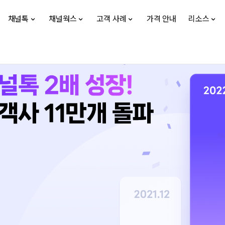
채널톡
채널웍스
고객 사례
가격 안내
리소스