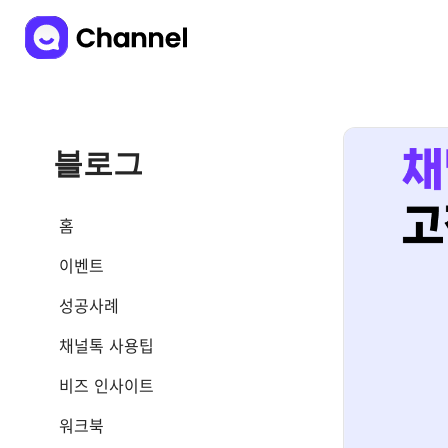
블로그
홈
이벤트
성공사례
채널톡 사용팁
비즈 인사이트
워크북