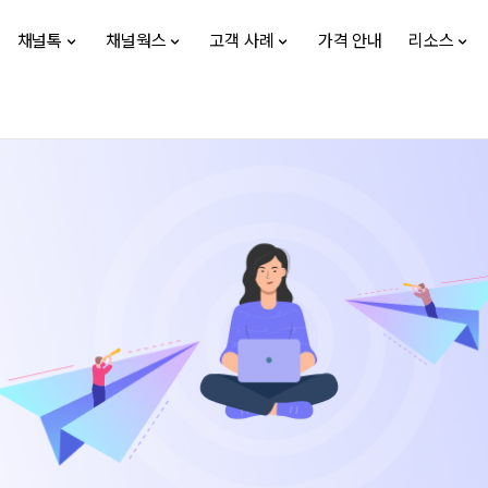
채널톡
채널웍스
고객 사례
가격 안내
리소스