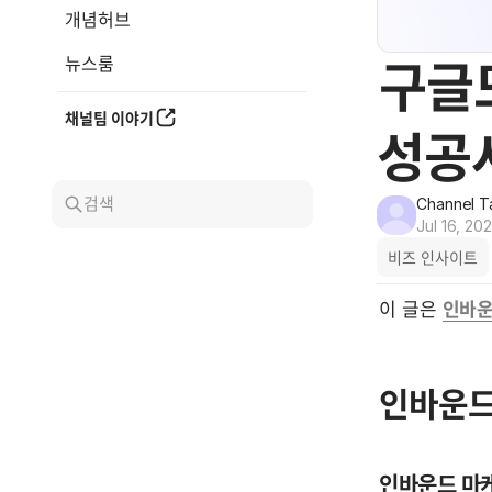
개념허브
뉴스룸
구글
채널팀 이야기
성공
검색
Channel T
Jul 16, 202
비즈 인사이트
이 글은 
인바운
인바운드
인바운드 마케