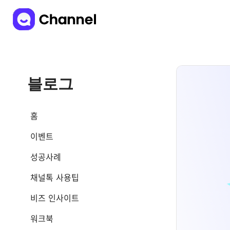
블로그
홈
이벤트
성공사례
채널톡 사용팁
비즈 인사이트
워크북