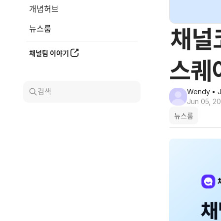
개념허브
뉴스룸
채널코
채널팀 이야기
스퀘
검색
Wendy
• J
Jun 05, 2
뉴스룸