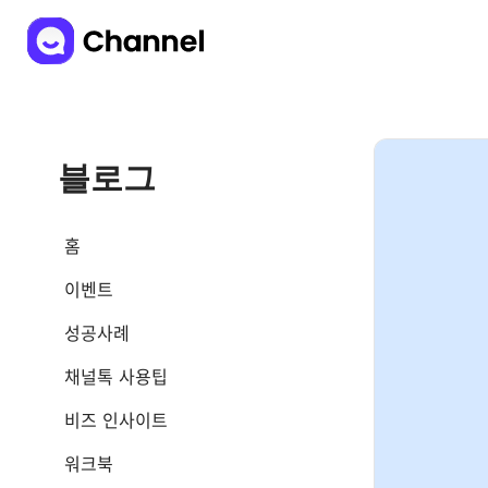
블로그
홈
이벤트
성공사례
채널톡 사용팁
비즈 인사이트
워크북