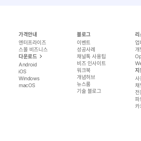
가격안내
블로그
리
엔터프라이즈
이벤트
업
스몰 비즈니스
성공사례
개
다운로드
채널톡 사용팁
O
비즈 인사이트
We
Android
워크북
지
iOS
개념허브
Windows
사
뉴스룸
macOS
채
기술 블로그
전
파
카