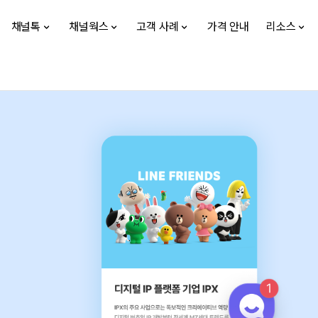
채널톡
채널웍스
고객 사례
가격 안내
리소스