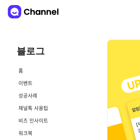
블로그
홈
이벤트
성공사례
채널톡 사용팁
비즈 인사이트
워크북