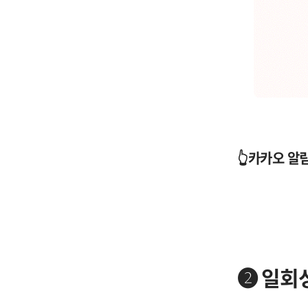
👆카카오 알
➋ 일회