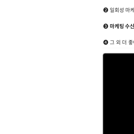
➋ 일회성 마케
➌ 
마케팅 수신
➍ 그 외 더 좋