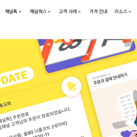
채널톡
채널웍스
고객 사례
가격 안내
리소스