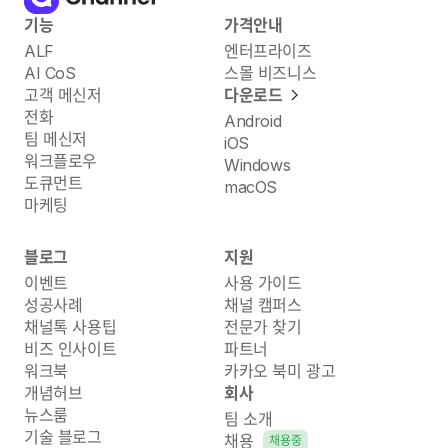
기능
가격안내
ALF
엔터프라이즈
AI CoS
스몰 비즈니스
고객 메신저
다운로드
전화
Android
팀 메신저
iOS
워크플로우
Windows
도큐먼트
macOS
마케팅
블로그
지원
이벤트
사용 가이드
성공사례
채널 캠퍼스
채널톡 사용팁
전문가 찾기
비즈 인사이트
파트너
워크북
카카오 북미 광고
개념허브
회사
뉴스룸
팀 소개
기술 블로그
채용
채용중