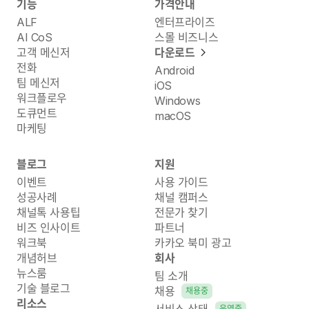
기능
가격안내
ALF
엔터프라이즈
AI CoS
스몰 비즈니스
고객 메신저
다운로드
전화
Android
팀 메신저
iOS
워크플로우
Windows
도큐먼트
macOS
마케팅
블로그
지원
이벤트
사용 가이드
성공사례
채널 캠퍼스
채널톡 사용팁
전문가 찾기
비즈 인사이트
파트너
워크북
카카오 북미 광고
개념허브
회사
뉴스룸
팀 소개
기술 블로그
채용
채용중
리소스
운영중