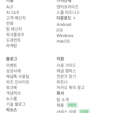
기능
가격안내
ALF
엔터프라이즈
AI CoS
스몰 비즈니스
고객 메신저
다운로드
전화
Android
팀 메신저
iOS
워크플로우
Windows
도큐먼트
macOS
마케팅
블로그
지원
이벤트
사용 가이드
성공사례
채널 캠퍼스
채널톡 사용팁
전문가 찾기
비즈 인사이트
파트너
워크북
카카오 북미 광고
개념허브
회사
뉴스룸
팀 소개
기술 블로그
채용
채용중
리소스
서비스 상태
운영중