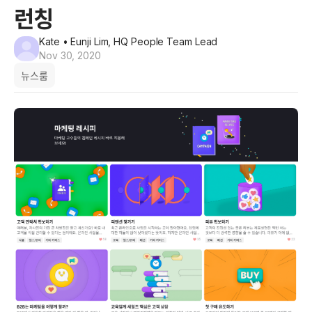
런칭
Kate
• Eunji Lim, HQ People Team Lead
Nov 30, 2020
뉴스룸