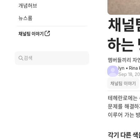
개념허브
뉴스룸
채널팀이
채널팀 이야기
하는
검색
멤버들끼리 자
lyn
• Rina 
Sep 18, 2
채널팀 이야기
테헤란로에는 수
문제를 해결하
각기 다른 색