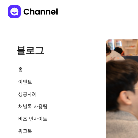
블로그
홈
이벤트
성공사례
채널톡 사용팁
비즈 인사이트
워크북