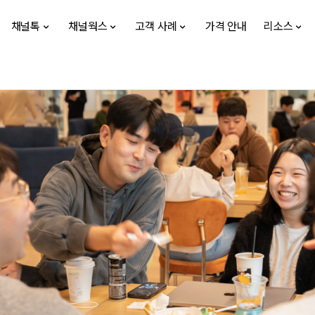
채널톡
채널웍스
고객 사례
가격 안내
리소스