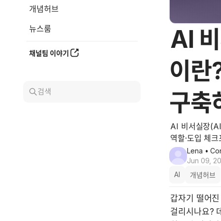
개념허브
뉴스룸
AI 비
채널팀 이야기
이란
검색
구축
AI 비서실장(AI
역할·도입 체크
Lena
• Con
Jun 09, 2
AI
개념허브
갑자기 떨어진
걸리시나요? 