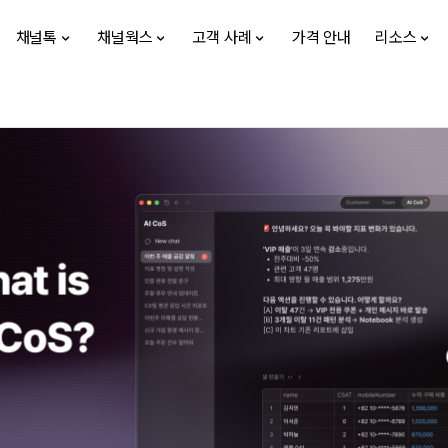
채널톡
채널웍스
고객 사례
가격 안내
리소스