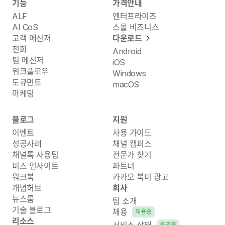
기능
가격안내
ALF
엔터프라이즈
AI CoS
스몰 비즈니스
고객 메신저
다운로드
전화
Android
팀 메신저
iOS
워크플로우
Windows
도큐먼트
macOS
마케팅
블로그
지원
이벤트
사용 가이드
성공사례
채널 캠퍼스
채널톡 사용팁
전문가 찾기
비즈 인사이트
파트너
워크북
카카오 북미 광고
개념허브
회사
뉴스룸
팀 소개
기술 블로그
채용
채용중
리소스
운영중