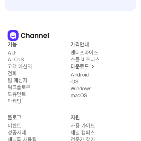
기능
가격안내
ALF
엔터프라이즈
AI CoS
스몰 비즈니스
고객 메신저
다운로드
전화
Android
팀 메신저
iOS
워크플로우
Windows
도큐먼트
macOS
마케팅
블로그
지원
이벤트
사용 가이드
성공사례
채널 캠퍼스
채널톡 사용팁
전문가 찾기