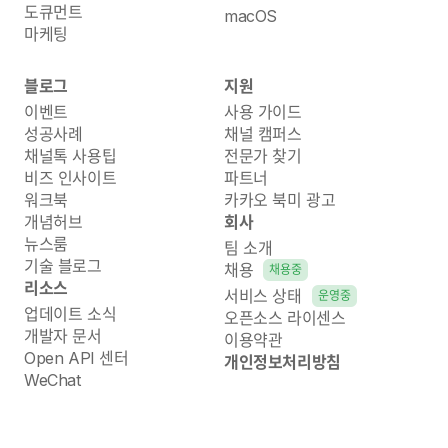
도큐먼트
macOS
마케팅
블로그
지원
이벤트
사용 가이드
성공사례
채널 캠퍼스
채널톡 사용팁
전문가 찾기
비즈 인사이트
파트너
워크북
카카오 북미 광고
개념허브
회사
뉴스룸
팀 소개
기술 블로그
채용
채용중
리소스
서비스 상태
운영중
업데이트 소식
오픈소스 라이센스
개발자 문서
이용약관
Open API 센터
개인정보처리방침
WeChat