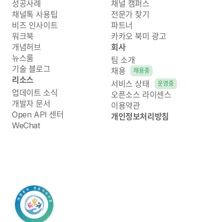
성공사례
채널 캠퍼스
채널톡 사용팁
전문가 찾기
비즈 인사이트
파트너
워크북
카카오 북미 광고
개념허브
회사
뉴스룸
팀 소개
기술 블로그
채용
채용중
리소스
서비스 상태
운영중
업데이트 소식
오픈소스 라이센스
개발자 문서
이용약관
Open API 센터
개인정보처리방침
WeChat