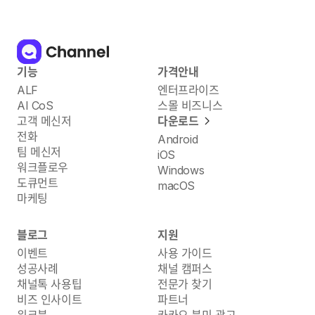
기능
가격안내
ALF
엔터프라이즈
AI CoS
스몰 비즈니스
고객 메신저
다운로드
전화
Android
팀 메신저
iOS
워크플로우
Windows
도큐먼트
macOS
마케팅
블로그
지원
이벤트
사용 가이드
성공사례
채널 캠퍼스
채널톡 사용팁
전문가 찾기
비즈 인사이트
파트너
워크북
카카오 북미 광고