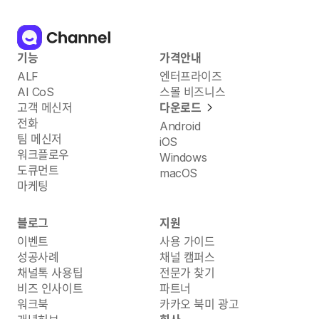
기능
가격안내
ALF
엔터프라이즈
AI CoS
스몰 비즈니스
고객 메신저
다운로드
전화
Android
팀 메신저
iOS
워크플로우
Windows
도큐먼트
macOS
마케팅
블로그
지원
이벤트
사용 가이드
성공사례
채널 캠퍼스
채널톡 사용팁
전문가 찾기
비즈 인사이트
파트너
워크북
카카오 북미 광고