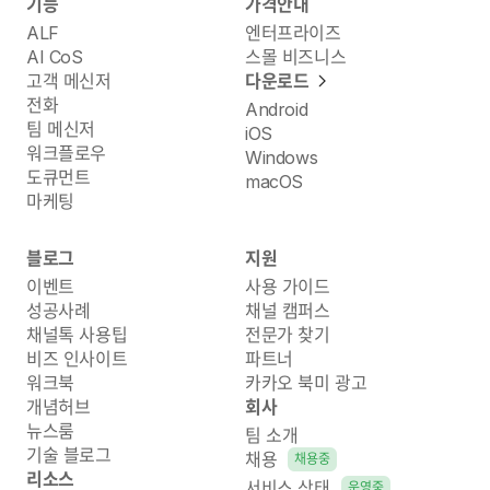
기능
가격안내
ALF
엔터프라이즈
AI CoS
스몰 비즈니스
고객 메신저
다운로드
전화
Android
팀 메신저
iOS
워크플로우
Windows
도큐먼트
macOS
마케팅
블로그
지원
이벤트
사용 가이드
성공사례
채널 캠퍼스
채널톡 사용팁
전문가 찾기
비즈 인사이트
파트너
워크북
카카오 북미 광고
개념허브
회사
뉴스룸
팀 소개
기술 블로그
채용
채용중
리소스
서비스 상태
운영중