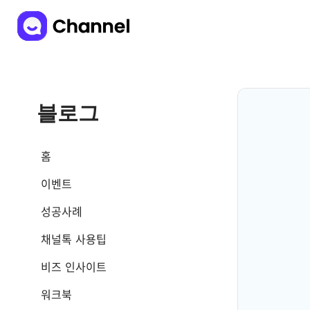
블로그
홈
이벤트
성공사례
채널톡 사용팁
비즈 인사이트
워크북