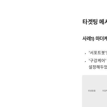
타겟팅 메
사례1) 마더
'서포트봇
'구강케어'
설정해두었