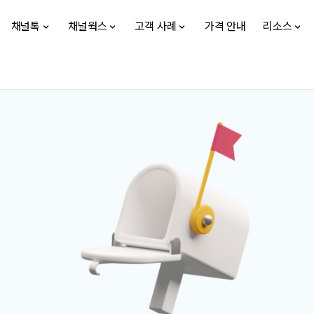
채널톡
채널웍스
고객 사례
가격 안내
리소스