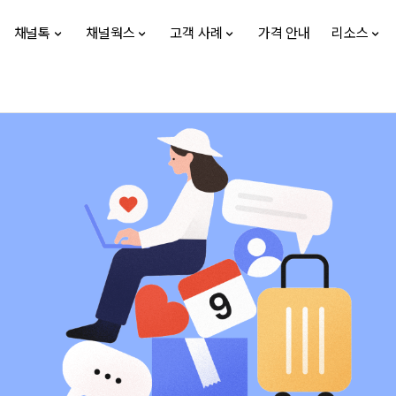
채널톡
채널웍스
고객 사례
가격 안내
리소스