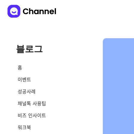
블로그
홈
이벤트
성공사례
채널톡 사용팁
비즈 인사이트
워크북