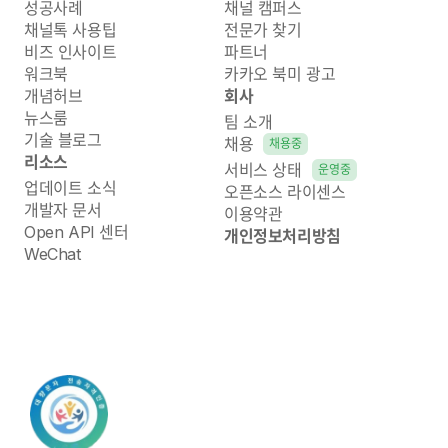
성공사례
채널 캠퍼스
채널톡 사용팁
전문가 찾기
비즈 인사이트
파트너
워크북
카카오 북미 광고
개념허브
회사
뉴스룸
팀 소개
기술 블로그
채용
채용중
리소스
서비스 상태
운영중
업데이트 소식
오픈소스 라이센스
개발자 문서
이용약관
Open API 센터
개인정보처리방침
WeChat