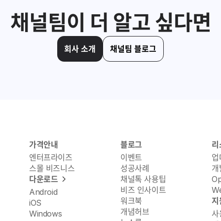
채널팀이 더 알고 싶다면
회사 소개
채널팀 블로그
가격안내
블로그
리
엔터프라이즈
이벤트
업
스몰 비즈니스
성공사례
개
다운로드
채널톡 사용팁
O
비즈 인사이트
We
Android
워크북
지
iOS
개념허브
Windows
사