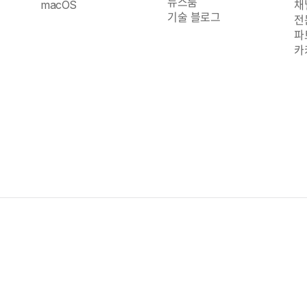
뉴스룸
macOS
채
기술 블로그
전
파
카