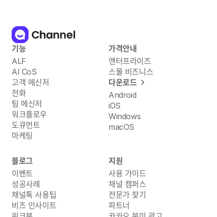
기능
가격안내
ALF
엔터프라이즈
AI CoS
스몰 비즈니스
고객 메신저
다운로드
전화
Android
팀 메신저
iOS
워크플로우
Windows
도큐먼트
macOS
마케팅
블로그
지원
이벤트
사용 가이드
성공사례
채널 캠퍼스
채널톡 사용팁
전문가 찾기
비즈 인사이트
파트너
워크북
카카오 북미 광고