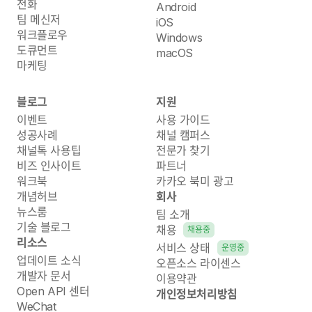
전화
Android
팀 메신저
iOS
워크플로우
Windows
도큐먼트
macOS
마케팅
블로그
지원
이벤트
사용 가이드
성공사례
채널 캠퍼스
채널톡 사용팁
전문가 찾기
비즈 인사이트
파트너
워크북
카카오 북미 광고
개념허브
회사
뉴스룸
팀 소개
기술 블로그
채용
채용중
리소스
서비스 상태
운영중
업데이트 소식
오픈소스 라이센스
개발자 문서
이용약관
Open API 센터
개인정보처리방침
WeChat