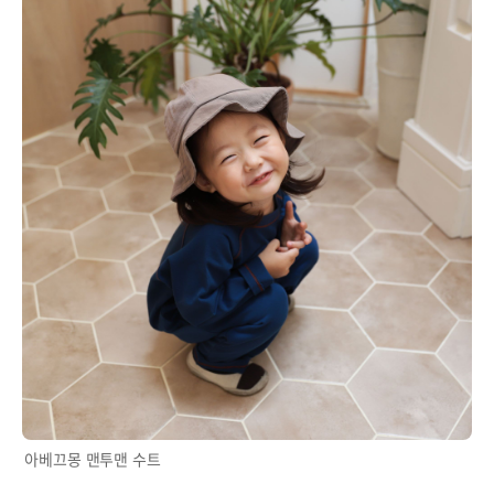
아베끄몽 맨투맨 수트
