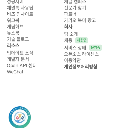
성공사례
채널 캠퍼스
채널톡 사용팁
전문가 찾기
비즈 인사이트
파트너
워크북
카카오 북미 광고
개념허브
회사
뉴스룸
팀 소개
기술 블로그
채용
채용중
리소스
서비스 상태
운영중
업데이트 소식
오픈소스 라이센스
개발자 문서
이용약관
Open API 센터
개인정보처리방침
WeChat