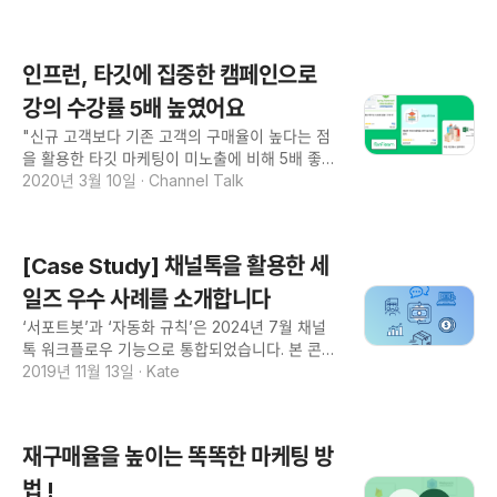
중 96%가 국내외 취업에 성공해 교육기관으로
이벤트 홍보를 할 수 있어요. 상담이나 회원가입
훌륭한 성과를 내고 있습니다. 코드스테이츠는 채
을 유도하는 등 다양한 방식으로 활용하고 있습니
널톡으로 홈페이지 방문객에게 먼저 말을 걸어 상
다. 성과 측정도 실시간으로 가능해 여러 실험을
인프런, 타깃에 집중한 캠페인으로
담량을 늘리고 매출까지 증가하게 되었어요. 상담
부담 없이 실행해볼 수 있어요. 설정할 수 있는 조
이 매출에 즉각적인 영향을 줬던 이유는 고객이
강의 수강률 5배 높였어요
건도 매우 세분화 되어 있고요. 채널톡은 다양한
보는 메시지, 대화를 통해 고객의 기대치를 잘 이
타깃에게 맞는 마케팅을 빠르게 실행하는 데 정말
"신규 고객보다 기존 고객의 구매율이 높다는 점
해하고 그에 맞는 강의 제안을 드렸기 때문이죠.
효과적인 솔루션이에
을 활용한 타깃 마케팅이 미노출에 비해 5배 좋은
마케팅 기능으로 띄운 버블메시지를 보고 실제 강
성과를 냈어요" 인프런은 프로그래밍, 디자인, 데
2020년 3월 10일
·
Channel Talk
의 수강까지 이어진 비율이 최대 35% 정도에 달
이터사이언스 등 IT 관련 직무나 지식들을 누구나
해요. 상담량은 2배 늘었고, 매출도 2배 늘었죠.
쉽게 학습할 수 있는 교육 플랫폼으로, 회원 수 21
코드스테이츠는 채널톡을 통해 고객이 어떤 메시
만 명을 확보하고 있습니다. 인프런의 프로그래밍
지를 보고 반응했는지 어떤 상품에 가장 관심이
[Case Study] 채널톡을 활용한 세
강좌들은 상호 연관성이 높아요. 프로그래밍 초급
있는지 깊이 알게 되고, 반대로 고객도 대화를 통
강좌를 들은 사람이 단계별로 중급, 고급 수준 강
일즈 우수 사례를 소개합니다
해 코드스테이츠를 충분히 이해하는 과정 자체가
좌를 들으면 실력 향상에 도움이 되죠. 인프런은
구매율을 높이는 결정적 요소가 되는 거죠. 코드
‘서포트봇’과 ‘자동화 규칙’은 2024년 7월 채널
강좌들의 상호 연관성에 착안해 이전에 수업을 들
스테이츠는 배움이라는 매개체로 훌륭한 고객경
톡 워크플로우 기능으로 통합되었습니다. 본 콘텐
었던 고객을 대상으로 캠페인을 집행했습니다.
츠의 용어와 화면 구성은 현재와 다를 수 있다는
2019년 11월 13일
·
Kate
'요즘 개발자들 사이에서 핫한 기술'이라는 점을
점 참고해주세요 고객이 사이트에서 지갑을 열지
강조한 첫 문장으로 주목도를 높였고, 이미 강의
않는 이유 고객은 왜 사이트에서 지갑을 열지 않
를 들은 적 있는 강사의 이름을 노출해 신뢰를 느
을까요? 얼마 전이었어요. 친구의 결혼식을 앞두
끼도록 했죠. 구매 이력을 바탕으로 구매 전환율
재구매율을 높이는 똑똑한 마케팅 방
고 원피스를 사러 한 온라인 쇼핑몰에 들어갔습니
이 높은 고객을 선별한 마케팅은 기대 이상으로
다. 결혼식은 2주 정도 남은 시간이었구요. 옷을
법 !
효과적이었습니다. 마케팅 메시지에 노출된 학생