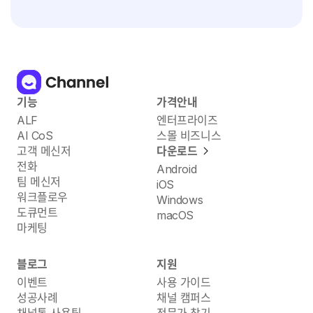
기능
가격안내
ALF
엔터프라이즈
AI CoS
스몰 비즈니스
고객 메신저
다운로드
전화
Android
팀 메신저
iOS
워크플로우
Windows
도큐먼트
macOS
마케팅
블로그
지원
이벤트
사용 가이드
성공사례
채널 캠퍼스
채널톡 사용팁
전문가 찾기