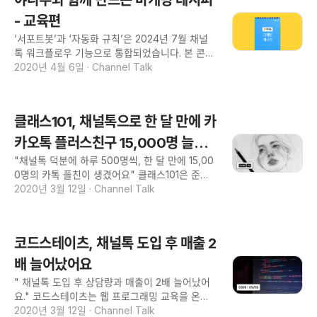
오퍼레이션 기능 <에어클래스 정민우 마케팅팀
브랜드전략 파트장> --- 17배 이탈 고객의 구매
- 교육편
전환율 증가 26% 패키지 상품 구매 전환율 증가
‘서포트봇’과 ‘자동화 규칙’은 2024년 7월 채널
10배 신규 고객의 회원가입 전환율 증가 --- 고민
톡 워크플로우 기능으로 통합되었습니다. 본 콘텐
개발자의 도움 없이 효과적인 마케팅 방법을 찾고
츠의 용어와 화면 구성은 현재와 다를 수 있다는
2020년 4월 6일
·
Channel Talk
싶어요. 성과 마케터 스스로 실험하고 전환율을
점 참고해주세요 '저.... 이제 더 이상 마케팅 기능
높이는 방법을 찾았어요. --- "채널톡을 안 써본
못 쓸 것 같아요😢' 야나두의 기엽님으로부터 이
마케터는 있어도, Q. 에어클래스에 대해서 소개
런 메시지를 받았어요. '마케팅 기능 헤비 유저인
부탁드려요. A. 에어클래스는 지식의 나눔과 배움
클래스101, 채널톡으로 한 달 만에 카
데, 무슨 일이지?!' 놀란 마음에 호다닥 응대 시작
의 즐거움에 대한 가치를 공유하고자 만들어진 동
한 채널톡 팀. 알고 보니 최근 업데이트된 마케팅
카오톡 플러스친구 15,000명 늘렸
영상 강의 플랫폼이에요. 저는 에어클래스에서 마
기능을 어떻게 활용할지 몰라 어려움을 겪고 계신
케팅팀 브랜드전략 파트장을 맡고 있습니다. 어떤
"채널톡 덕분에 하루 500명씩, 한 달 만에 15,00
어요
다고 하시더라고요. '기엽님, 저희와 함께 아이디
0명의 카톡 플친이 생겼어요" 클래스101은 준비
어 내보시는 건 어때요?!' 이렇게 급성사된 마케팅
물까지 챙겨주는 온라인 클래스 플랫폼입니다. 누
2020년 3월 12일
·
Channel Talk
레시피 프로젝트! 고객사와 채널톡이 함께 마케팅
적 방문자 수 850만 명, 크리에이터 누적 정산액
레시피를 만드는 시간을 갖게 되었습니다. 야나두
150억 원을 기록하고 있죠. 클래스101은 마케팅
에서는 새 단장한 마케팅 기능을 처음엔 낯설어
기능으로 사이트와 앱 내에서 플러스친구 친구를
하셨지만, 레시피 만들기 시작한 지 10분 만에 마
코드스테이츠, 채널톡 도입 후 매출 2
맺으면 7일 유효기간의 할인 쿠폰을 발행하는 프
케팅 아이디어를 마구 쏟아내셨어요! "오늘 아침
로모션을 홍보했어요. 눈에 띄는 이미지와 문구로
배 늘어났어요
까진 어떤 마케팅을 해야 할지 몰라 고민이었는
방문객에게 프로모션을 효과적으로 알릴 수 있었
데, 이제는 하고 싶은 마케팅이 너무 많아 고민이
" 채널톡 도입 후 상담량과 매출이 2배 늘어났어
죠. 그 결과 한 달 만에 15,000명의 플러스친구가
네요!" 미팅 이후
요." 코드스테이츠는 웹 프로그래밍 교육을 온라
생겼죠. 해당 쿠폰을 통한 구매 전환율도 높았고
인 원격 서비스로 제공하는 스타트업으로, 수료생
2020년 3월 12일
·
Channel Talk
요. 채널톡은 개발자 없이도 홈페이지와 앱에서