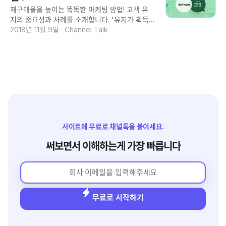
고르고 후기를 보니 배송이 마음에 걸리더라구요.
은 그렇지 않은 학생에 비해서 강의를 수강할 확
재구매율을 높이는 똑똑한 마케팅 방법! 고객 유
어떤 분은 1주일이 걸렸다고 하고, 어떤 분은 2주
률이 5배나 높았거든요. 무작위적인
지의 중요성과 사례를 소개합니다. '유지가 획득
가 걸렸다고 하는 거예요. 얼마나 걸릴지 정확히
을 이긴다' 라는 말이 있습니다 신규고객을 유치
2018년 11월 9일
·
Channel Talk
알 수 없으니 구매를 망설이게 되었어요. 게시판
하는것 보다 기존고객을 유지하는 것이 낫다는 점
이나 이메일은 답변이 느릴테니 결국 다른 사이트
을 시사하는 말 인데요, 실제 시장 조사기업 마켓
에서 주문을 넣었죠. 온라인 사이트에서는 물건을
메트릭스에 의하면 신규 고객에게 물건을 팔 확률
직접 볼 수 없기 때문에 구매 전 미리 확인해야 할
은 5~20%이지만 기존고객에게 물건을 팔 확률
포인트들이 많아요. 정확한 색깔, 크기, 배송 날짜
은 60~70%나 된다고 합니다. 이번 글에서는 이
같은 것들이죠. 그런데 그걸 바로 물어볼 사람이
처럼 신규 고객이 아닌 기존 고객에 집중해 성공
없으니까 아무런 흔적도 없이 그냥 나가버리기가
프로모션을 진행한 사례를 소개드리려 합니다. 프
일쑤입니다. 실제로 온라인
로그래밍 교육 플랫폼 인프런에서는 어떻게 기존
고객을 활용한 마케팅을 하고 있는지 알아보세요!
사이트에 무료로 채널톡을 붙이세요.
🙆 목표 : 기존 고객 재구매 유도 인프런에서 강좌
하는 프로그래밍 강좌는 강좌 간에 상호 연관성이
써보면서 이해하는게 가장 빠릅니다
높습니다. 가령 영화회화 초급을 들은 사람이 다
음 강좌로 영어회화 중급, 비지니스 영어를 듣는
것처럼 개발에서 교육에서도 단계별로 상호 관련
성 있는 강의를 이어 듣는 경우가 많죠. 인프런에
서는 이 점에 착안해 이미 인프런에서 다른
무료로 시작하기