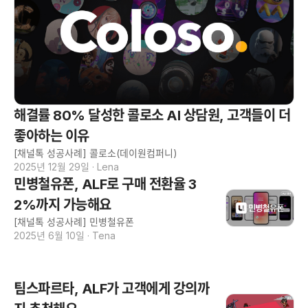
해결률 80% 달성한 콜로소 AI 상담원, 고객들이 더
좋아하는 이유
[채널톡 성공사례] 콜로소(데이원컴퍼니)
2025년 12월 29일
·
Lena
민병철유폰, ALF로 구매 전환율 3
2%까지 가능해요
[채널톡 성공사례] 민병철유폰
2025년 6월 10일
·
Tena
팀스파르타, ALF가 고객에게 강의까