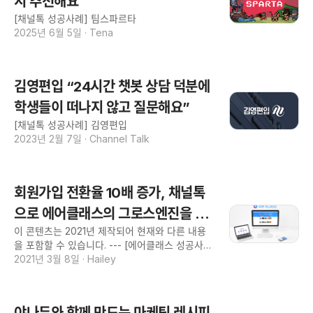
지 추천해요
[채널톡 성공사례] 팀스파르타
2025년 6월 5일
·
Tena
김영편입 “24시간 챗봇 상담 덕분에
학생들이 떠나지 않고 질문해요”
[채널톡 성공사례] 김영편입
2023년 2월 7일
·
Channel Talk
회원가입 전환율 10배 증가, 채널톡
으로 에어클래스의 그로스엔진을 찾
이 콘텐츠는 2021년 제작되어 현재와 다른 내용
다!
을 포함할 수 있습니다. --- [에어클래스 성공사
례] 회원가입 전환율 10배 증가, 회사소개 에어클
2021년 3월 8일
·
Hailey
래스는 국내 최대 동영상 강의 플랫폼입니다. 새
로운 배움의 시작, 에어클래스 https://www.airkl
ass.com/ 업종 교육 주요 사용 기능 마케팅 기능
야나두와 함께 만드는 마케팅 레시피