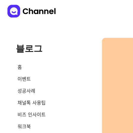
블로그
홈
이벤트
성공사례
채널톡 사용팁
비즈 인사이트
워크북