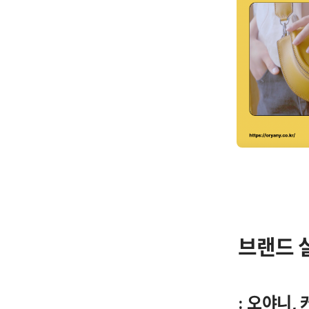
브랜드 
: 오야니,