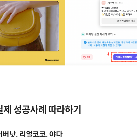
실제 성공사례 따라하기
 커버낫, 리얼코코, 야다