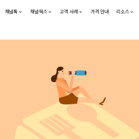
채널톡
채널웍스
고객 사례
가격 안내
리소스