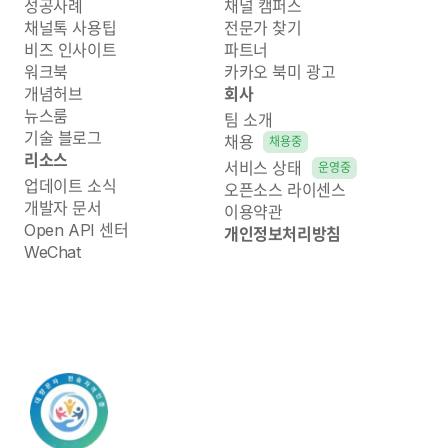
성공사례
채널 캠퍼스
채널톡 사용팁
전문가 찾기
비즈 인사이트
파트너
워크북
카카오 북미 광고
개념허브
회사
뉴스룸
팀 소개
기술 블로그
채용
채용중
리소스
서비스 상태
운영중
업데이트 소식
오픈소스 라이센스
개발자 문서
이용약관
Open API 센터
개인정보처리방침
WeChat