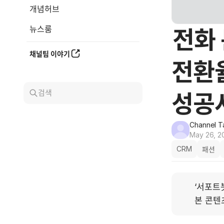
개념허브
뉴스룸
전화 
채널팀 이야기
전환
검색
성공
Channel T
May 26, 2
CRM
패션
‘서포트봇
본 콘텐