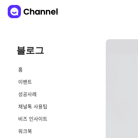
블로그
홈
이벤트
성공사례
채널톡 사용팁
비즈 인사이트
워크북