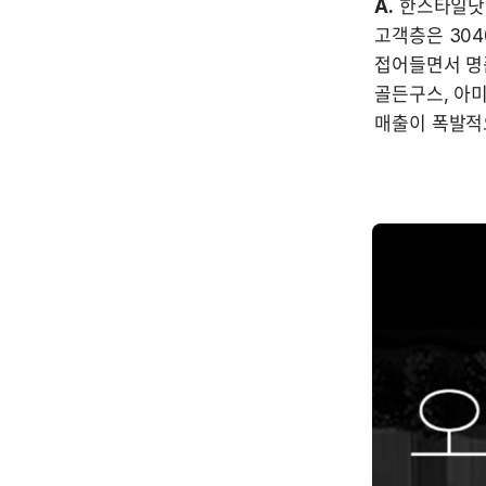
A.
 한스타일닷
고객층은 304
접어들면서 명
골든구스, 아미
매출이 폭발적