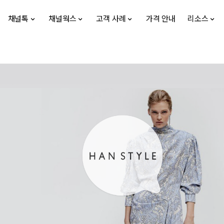
채널톡
채널웍스
고객 사례
가격 안내
리소스